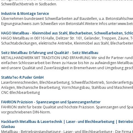
Schweißfachbetrieb in Südbaden.
Industrie & Montage Service
Übernehmen bundesweit Schweißarbeiten auf Baustellen, u.a. Betonstahlschweißen nach DIN 4099, mit aktuellem
Eignungsnachweis zum Schweißen von Betonstahl.Weitere Infos unter:www.be
HAGO Metallbau - Kleinmöbel aus Stahl, Blecharbeiten, Schweißarbeiten, Schl
HAGO Metallbau in 06116 Halle, Delitzer Str. 161, Geländer, Treppen, Zäune, Tore, Fenstergitter, Absturzsicherungen,
Seitz Metallbau: Erfahrung und Qualität! - Seitz Metallbau
METALLHANDWERK MIT TRADITION UND ERFAHRUNG Wir sind Ihr Partner rund u
einfachen Schlosserarbeit bei Ihnen zu Hause bis hin zu aufwändigen Metallbau
StaMaTec-R.Puder GmbH
Laserbrennschneiden, Blechbearbeitung, Schweißfachbetrieb, Sonderanfertigungen, Instandhaltung von Maschinen und
Anlagen, Mechanische Bearbeitung, Vorrichtungsbau, Stahlbau und Maschinenbau, Gitter, Tore, Geländer, Bauschlosserei,
CNC-Blechbearbeitung
FAHRION Präzision - Spannzangen und Spannzangenfutter
FAHRION steht für beste Qualität und höchste Präzision. Spannzangen und Spa
vorgeschriebenen DIN-Norm.
Hackbarth Metallbau & Lasertechnik | Laser- und Blechbearbeitung | Betriebs
Glasbau
Metallbau - Betriebsinstandsetzung - Laser- und Blechbearbeitung - Die Firm