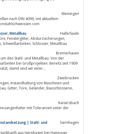
Meiningen
tonstahlschweissen.com
osser, Metallbau
Halle/Saale
Schachtabdeckungen, elektrische Antriebe, Kleinmöbel aus Stahl, Blecharbeiten, Schweißarbeiten, Schlosser, Metallbau
Bremerhaven
m den Stahl- und Metallbau. Von der
arbeiten bei Großprojekten. Bereits seit 1909
wird unsere Qualität und Zuverlässigkeit in Bremerhaven und Umgebung geschätzt, damit sind wir einer...
Zweibrücken
Kaisersbach
nnzangenfutter mit Toleranzen unter der
instandsetzung | Stahl- und
Isernhagen
a Hackbarth aus Isernhagen bei Hannover