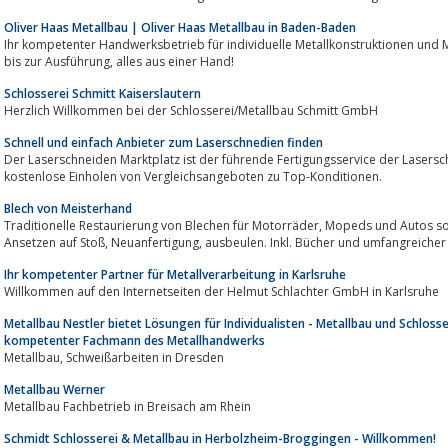
Oliver Haas Metallbau | Oliver Haas Metallbau in Baden-Baden
Ihr kompetenter Handwerksbetrieb für individuelle Metallkonstruktionen und
bis zur Ausführung, alles aus einer Hand!
Schlosserei Schmitt Kaiserslautern
Herzlich Willkommen bei der Schlosserei/Metallbau Schmitt GmbH
Schnell und einfach Anbieter zum Laserschnedien finden
Der Laserschneiden Marktplatz ist der führende Fertigungsservice der Lasersc
kostenlose Einholen von Vergleichsangeboten zu Top-Konditionen.
Blech von Meisterhand
Traditionelle Restaurierung von Blechen für Motorräder, Mopeds und Autos sowie deren Teilen.Autogen, WIG, Schweißen,
Ansetzen auf Stoß, Neuanfertigung, ausbeulen. Inkl. Bücher
Ihr kompetenter Partner für Metallverarbeitung in Karlsruhe
Willkommen auf den Internetseiten der Helmut Schlachter GmbH in Karlsruhe
Metallbau Nestler bietet Lösungen für Individualisten - Metallbau und Schlosse
kompetenter Fachmann des Metallhandwerks
Metallbau, Schweißarbeiten in Dresden
Metallbau Werner
Metallbau Fachbetrieb in Breisach am Rhein
Schmidt Schlosserei & Metallbau in Herbolzheim-Broggingen - Willkommen!