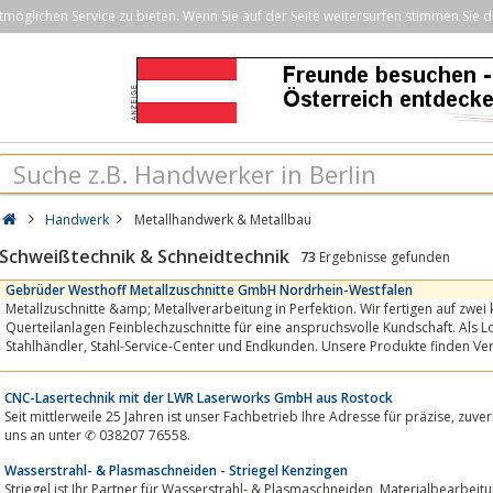
öglichen Service zu bieten. Wenn Sie auf der Seite weitersurfen stimmen Sie d
Handwerk
Metallhandwerk & Metallbau
Schweißtechnik & Schneidtechnik
73
Ergebnisse gefunden
Gebrüder Westhoff Metallzuschnitte GmbH Nordrhein-Westfalen
Metallzuschnitte &amp; Metallverarbeitung in Perfektion. Wir fertigen auf zwei
Querteilanlagen Feinblechzuschnitte für eine anspruchsvolle Kundschaft. Als L
Stahlhändler, Stahl-Service-Center und Endkunden. Unsere Produkte finden Verwendung im
Maschinenbau, der...
CNC-Lasertechnik mit der LWR Laserworks GmbH aus Rostock
Seit mittlerweile 25 Jahren ist unser Fachbetrieb Ihre Adresse für präzise, zuverlässige und innovative Lasertechnik. Rufen Sie
uns an unter ✆ 038207 76558.
Wasserstrahl- & Plasmaschneiden - Striegel Kenzingen
Striegel ist Ihr Partner für Wasserstrahl- & Plasmaschneiden, Materialbearbeitung und Baugruppenfertigung als