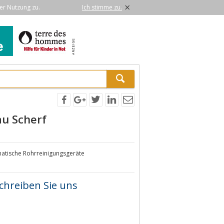
×
er Nutzung zu.
Ich stimme zu.
u Scherf
atische Rohrreinigungsgeräte
chreiben Sie uns