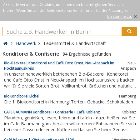
Axxus.de verwendet Cookies, um Ihnen den bestmöglichen Service zu
bieten. Wenn Sie auf der Seite weitersurfen stimmen Sie der Nutzung zu.
×
Ich stimme zu.
Handwerk
Lebensmittel & Landwirtschaft
Konditorei & Confiserie
94
Ergebnisse gefunden
Bio-Bäckerei, Konditorei und Café Otto Ernst, Neu-Anspach im
Neu-
Hochtaunuskreis
Anspach
In unserer handwerklich betriebenen Bio-Bäckerei, Konditorei
und Café Otto Ernst in Neu-Anspach im Hochtaunuskreis backen
wir für Sie viele Sorten Brot, Vollkornbrot, Brötchen und natürlich
Kuchen und leckere Torten. Besuchen Sie auch unser Café.
BioKonditorei Eichel
Hamburg
Die 1. Biokonditorei in Hamburg! Torten, Gebäcke, Schokoladen
CAFÉ BAUMANN Konditorei • Confiserie • Café Koblenz
Koblenz
Plaudern, genießen, lesen, feiern und tafeln - dazu heißen wir Sie
im Cafe Baumann ganz herzlich willkommen! Entspannen Sie sich
bei einer Tasse erlesenen Kaffee und lassen Sie beim Genuss
köstlicher Leckereien die Seele baumeln. Damit Sie sich bei uns
Café Wiecker | Köstlichkeiten seit 1636
Wernigerode