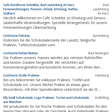
Hochzeitstorten Marzipanfiguren Kassler im Brotteig
Cafe Konditorei Schnibbe, Bad Lauterberg im Harz,
Bad
Speckkuchen Zwiebelkuchen
Ferienwohnungen, Pension, Urlaub, Erholung, Kaffee,
Lauterberg
Südharz
im Harz
Herzlich willkommen im Cafe Schnibbe zu Erholung und Genuss -
zauberhafte Veranstaltungen. Spezielle Arrangements für unsere
Ferienwohnungen Übernachtung
Confiserie Felicitas
Spremberg
Endecken Sie die Schokoladenseite der Lausitz. Belgische
Pralinen, Tafelschokoladen uvm.
Confiserie Rafael Mutter
Bad Säckingen
Die Pralinen unseres Hauses werden aus reinsten Rohstoffen
und besten Zutaten hergestellt. Wir verzichten auf
Konservierungsmittel und künstliche Aromen, um Ihnen den
besten Geschmack zu garantieren. Sämtliche Produkte werden
Confiserie Stolle-Pralinen
Hamburg
täglich in liebevoller Handarbeit frisch zubereitet.
Bei uns bekommen Sie exklusive Pralinen, Trüffel und
Schokolade ect. Unsere Michel-Praline ist etwas ganz
Besonderes, mit ihrer Spendenaktion unterstützt sie die St.
Michaelis Kirche in Hamburg. Alles handgefertigt und immer
Elly Seidl Schokolade, Logo Pralinen, Torten und Schokolade
Gräfelfing
frisch ab Bestellung.
aus München
Wir produzieren für Sie frische Pralinen und Schokoladen für den
heimischen Versand oder als Geschenk. Auch individuelle Pralinen