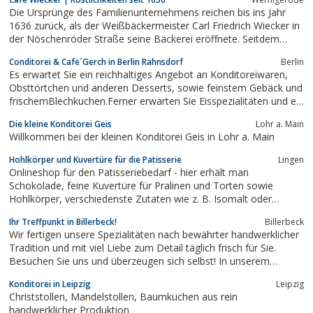
rundum wohl fühlen, geben wir täglich unser Bestes! Ihre
Die Ursprünge des Familienunternehmens reichen bis ins Jahr
wohlverdiente...
1636 zurück, als der Weißbäckermeister Carl Friedrich Wiecker in
der Nöschenröder Straße seine Bäckerei eröffnete. Seitdem
wurde das Handwerk über Generationen hinweg weitergegeben
Conditorei & Cafe´Gerch in Berlin Rahnsdorf
Berlin
und ist damit das älteste Familienunternehmen in Sachsen-
Es erwartet Sie ein reichhaltiges Angebot an Konditoreiwaren,
Anhalt.
Obsttörtchen und anderen Desserts, sowie feinstem Gebäck und
frischemBlechkuchen.Ferner erwarten Sie Eisspezialitäten und ein
kleines Speisenangebot.Wir freuen uns auf Ihren Besuch.
Die kleine Konditorei Geis
Lohr a. Main
Willkommen bei der kleinen Konditorei Geis in Lohr a. Main
Hohlkörper und Kuvertüre für die Patisserie
Lingen
Onlineshop für den Patisseriebedarf - hier erhält man
Schokolade, feine Kuvertüre für Pralinen und Torten sowie
Hohlkörper, verschiedenste Zutaten wie z. B. Isomalt oder
Lebensmittelfarbe oder Zubehör wie Pralinenformen. Für
Ihr Treffpunkt in Billerbeck!
Billerbeck
gewerbliche Abnehmer auch große Mengen.
Wir fertigen unsere Spezialitäten nach bewährter handwerklicher
Tradition und mit viel Liebe zum Detail täglich frisch für Sie.
Besuchen Sie uns und überzeugen sich selbst! In unserem
umfangreichen Sortiment ist für jeden Geschmack etwas dabei.
Konditorei in Leipzig
Leipzig
Christstollen, Mandelstollen, Baumkuchen aus rein
handwerklicher Produktion