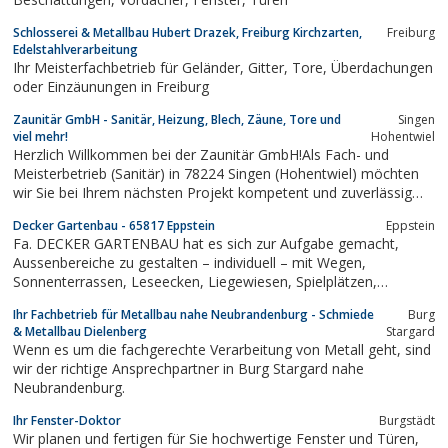
Schlosserei & Metallbau Hubert Drazek, Freiburg Kirchzarten,
Freiburg
Edelstahlverarbeitung
Ihr Meisterfachbetrieb für Geländer, Gitter, Tore, Überdachungen
oder Einzäunungen in Freiburg
Zaunitär GmbH - Sanitär, Heizung, Blech, Zäune, Tore und
Singen
viel mehr!
Hohentwiel
Herzlich Willkommen bei der Zaunitär GmbH!Als Fach- und
Meisterbetrieb (Sanitär) in 78224 Singen (Hohentwiel) möchten
wir Sie bei Ihrem nächsten Projekt kompetent und zuverlässig
begleiten, damit Ihr Zuhause zu einer Wolfühloase wird.
Decker Gartenbau - 65817 Eppstein
Eppstein
Jahrelange Erfahrungen zeichnen unsere Leistungen aus. Sowohl
Fa. DECKER GARTENBAU hat es sich zur Aufgabe gemacht,
im Sanitär- als auch im...
Aussenbereiche zu gestalten – individuell – mit Wegen,
Sonnenterrassen, Leseecken, Liegewiesen, Spielplätzen,
Sandkisten, Grillstellen, Blütenpracht und Wasserspiel. Mit
Ihr Fachbetrieb für Metallbau nahe Neubrandenburg - Schmiede
Burg
fachlicher Kompetenz, handwerklichem Können, Kreativität und
& Metallbau Dielenberg
Stargard
unserer langährigen Erfahrung im...
Wenn es um die fachgerechte Verarbeitung von Metall geht, sind
wir der richtige Ansprechpartner in Burg Stargard nahe
Neubrandenburg.
Ihr Fenster-Doktor
Burgstädt
Wir planen und fertigen für Sie hochwertige Fenster und Türen,