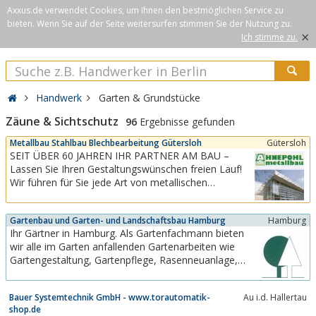
Axxus.de verwendet Cookies, um Ihnen den bestmöglichen Service zu
bieten. Wenn Sie auf der Seite weitersurfen stimmen Sie der Nutzung zu.
×
Ich stimme zu.
Handwerk
Garten & Grundstücke
Zäune & Sichtschutz
96
Ergebnisse gefunden
Metallbau Stahlbau Blechbearbeitung Gütersloh
Gütersloh
SEIT ÜBER 60 JAHREN IHR PARTNER AM BAU –
Lassen Sie Ihren Gestaltungswünschen freien Lauf!
Wir führen für Sie jede Art von metallischen
Bauteilen aus, vom Fenster, Türen, Treppen,
Geländer, Balkone, Wintergärten bis zur frei
Gartenbau und Garten- und Landschaftsbau Hamburg
Hamburg
konstruierten Spezialanfertigung.Anregungen und
Ihr Gärtner in Hamburg. Als Gartenfachmann bieten
vielfältige, interessante Informationen...
wir alle im Garten anfallenden Gartenarbeiten wie
Gartengestaltung, Gartenpflege, Rasenneuanlage,
Pflanzung, Terassen- und Wegebau, Baumschnitt,
Baumfällung.Ob ein ganzer Garten oder kleinere
Bauer Systemtechnik GmbH - www.torautomatik-
Au i.d. Hallertau
Bereiche gestaltet werden sollen, wir bieten Ihnen
shop.de
alles, was für einen schönen...