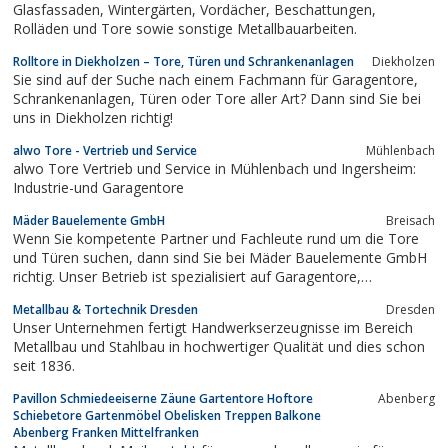
Glasfassaden, Wintergärten, Vordächer, Beschattungen,
Rolläden und Tore sowie sonstige Metallbauarbeiten.
Rolltore in Diekholzen – Tore, Türen und Schrankenanlagen
Diekholzen
Sie sind auf der Suche nach einem Fachmann für Garagentore,
Schrankenanlagen, Türen oder Tore aller Art? Dann sind Sie bei
uns in Diekholzen richtig!
alwo Tore - Vertrieb und Service
Mühlenbach
alwo Tore Vertrieb und Service in Mühlenbach und Ingersheim:
Industrie-und Garagentore
Mäder Bauelemente GmbH
Breisach
Wenn Sie kompetente Partner und Fachleute rund um die Tore
und Türen suchen, dann sind Sie bei Mäder Bauelemente GmbH
richtig. Unser Betrieb ist spezialisiert auf Garagentore,
Toranlagen, Türelemente, Haustüren, Fenster, Brandschutztüren
Metallbau & Tortechnik Dresden
Dresden
und BriefkastenanlagenIn allen Arbeitsbereichen verfügen wir
Unser Unternehmen fertigt Handwerkserzeugnisse im Bereich
über größte...
Metallbau und Stahlbau in hochwertiger Qualität und dies schon
seit 1836.
Pavillon Schmiedeeiserne Zäune Gartentore Hoftore
Abenberg
Schiebetore Gartenmöbel Obelisken Treppen Balkone
Abenberg Franken Mittelfranken