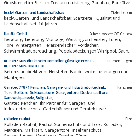
Großhandel im Bereich Torautomatisierung, Zaunbau, Bausätze
beclA! Garten- und Landschaftsbau
Tiefenbronn
beclA!Garten- und Landschaftsbau: Startseite - Qualität und
Leidenschaft seit 10 Jahren
Hauffa GmbH
Schwielowsee OT Geltow
Beratung, Lieferung, Montage, Wartungvon Fenster, Türen,
Tore, Wintergarten, Terassendächer, Vordächer,
Schwimmbadüberdachung, Pooolabdeckungen,Whirlpool, Sauna,
Wärmekabinen, Rolladen,Markisen, Jalousien, Insektenschutz
BETONZAUN direkt vom Hersteller günstige Preise -
Emmendingen
BETONZAUN-DIREKT.DE
Betonzaun direkt vom Hersteller. Bundesweite Lieferungen und
Montagen.
Garatec 77871 Renchen: Garagen- und Industrietortechnik,
Renchen
Tore, Rolltore, Sektionaltore, Garagentore, Deckenlauftore,
Sandwichpaneele, Rollgitter,
Garatec Renchen: Ihr Partner für Garagen- und
Industrietortechnik, Gartenhäuser und Gerätehäuser
rolladen rauhut
Elze
Rolladen-Rauhut, Rauhut Sonnenschutz und Tore, Rollladen,
Markisen, Markisen, Garagentore, Insektenschutz,
Beschattungen, Vordächer, Fenster, Türen