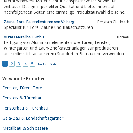
Metallhandwerk Mailer steht für anspruchsvolles sowie für
zeitloses Design in perfekter Qualität und bietet Ihnen auf
nachfolgenden Seiten eine einmalige Produktauswahl die seines
Gleichen sucht.Gartentore, Metallzäune sowie Pavillons,
Zäune, Tore, Baustellentüren von Volberg
Bergisch Gladbach
Terrassenüberdachungen und Carports aus Stahl sind eine
Spezialist für Tore, Zäune und Bauschutztüren
Investition fürs Leben, Sie...
ALPRO Metallbau GmbH
Bernau
Fertigung von Aluminiumelementen wie Türen, Fenster,
Wintergärten und Zaun-Briefkastenanlagen.Wir produzieren
ausschliesslich an unserem Standort in Bernau und verwenden
Alu Profile der Firma heroal.
1
2
3
4
5
Nächste Seite
Verwandte Branchen
Fenster, Türen, Tore
Fenster- & Türenbau
Fensterbau & Türenbau
Gala-Bau & Landschaftsgärtner
Metallbau & Schlosserei