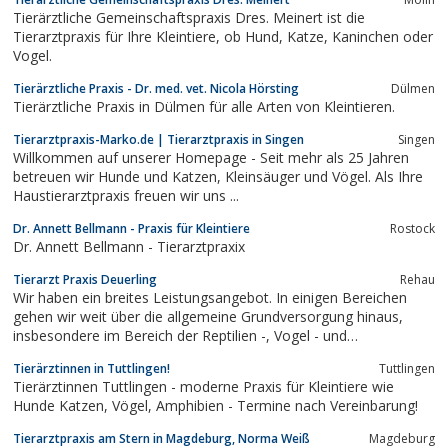
Tierärztliche Gemeinschaftspraxis Dres. Meinert ist die
Tierarztpraxis für Ihre Kleintiere, ob Hund, Katze, Kaninchen oder
Vogel.
Tierärztliche Praxis - Dr. med. vet. Nicola Hörsting
Dülmen
Tierärztliche Praxis in Dülmen für alle Arten von Kleintieren.
Tierarztpraxis-Marko.de | Tierarztpraxis in Singen
Singen
Willkommen auf unserer Homepage - Seit mehr als 25 Jahren
betreuen wir Hunde und Katzen, Kleinsäuger und Vögel. Als Ihre
Haustierarztpraxis freuen wir uns ...
Dr. Annett Bellmann - Praxis für Kleintiere
Rostock
Dr. Annett Bellmann - Tierarztpraxix
Tierarzt Praxis Deuerling
Rehau
Wir haben ein breites Leistungsangebot. In einigen Bereichen
gehen wir weit über die allgemeine Grundversorgung hinaus,
insbesondere im Bereich der Reptilien -, Vogel - und
Heimtiermedizin sowie der Tierzahnheilkunde.Nach gründlicher
Tierärztinnen in Tuttlingen!
Tuttlingen
Untersuchung wird in einem ausführlichen Gespräch mit Ihnen,
Tierärztinnen Tuttlingen - moderne Praxis für Kleintiere wie
dem Kunden, die Therapie...
Hunde Katzen, Vögel, Amphibien - Termine nach Vereinbarung!
Tierarztpraxis am Stern in Magdeburg, Norma Weiß
Magdeburg