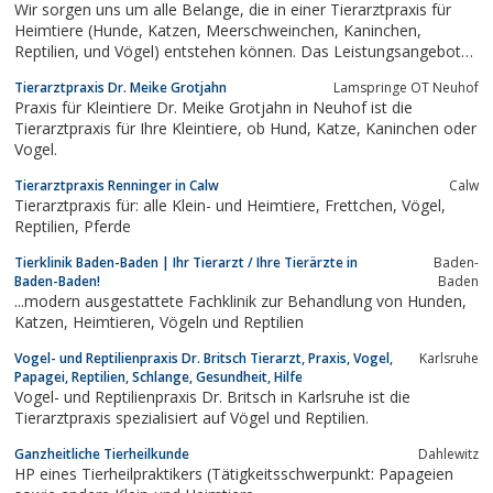
Wir sorgen uns um alle Belange, die in einer Tierarztpraxis für
Heimtiere (Hunde, Katzen, Meerschweinchen, Kaninchen,
Reptilien, und Vögel) entstehen können. Das Leistungsangebot
der Tierarztpraxis am Stern umfasst dabei nahezu alle Gebiete
Tierarztpraxis Dr. Meike Grotjahn
Lamspringe OT Neuhof
der modernen Tiermedizin.
Praxis für Kleintiere Dr. Meike Grotjahn in Neuhof ist die
Tierarztpraxis für Ihre Kleintiere, ob Hund, Katze, Kaninchen oder
Vogel.
Tierarztpraxis Renninger in Calw
Calw
Tierarztpraxis für: alle Klein- und Heimtiere, Frettchen, Vögel,
Reptilien, Pferde
Tierklinik Baden-Baden | Ihr Tierarzt / Ihre Tierärzte in
Baden-
Baden-Baden!
Baden
...modern ausgestattete Fachklinik zur Behandlung von Hunden,
Katzen, Heimtieren, Vögeln und Reptilien
Vogel- und Reptilienpraxis Dr. Britsch Tierarzt, Praxis, Vogel,
Karlsruhe
Papagei, Reptilien, Schlange, Gesundheit, Hilfe
Vogel- und Reptilienpraxis Dr. Britsch in Karlsruhe ist die
Tierarztpraxis spezialisiert auf Vögel und Reptilien.
Ganzheitliche Tierheilkunde
Dahlewitz
HP eines Tierheilpraktikers (Tätigkeitsschwerpunkt: Papageien