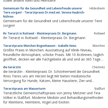
sowie andere Klein-und Heimtiere
Gemeinsam für die Gesundheit und Lebensfreude unserer
Hildesheim
Tiere sorgen! - Tierarztpraxis Dr.med.vet. Verena Haubrich-
Nöhren
Gemeinsam für die Gesundheit und Lebensfreude unserer Tiere
sorgen!
Ihr Tierarzt in Rottweil - Kleintierpraxis Dr. Bergmann
Rottweil
Ihr Tierarzt in Rottweil - Kleintierpraxis Dr. Bergmann
Tierarztpraxis München Bogenhausen - Isabelle Heiss
München
Größte Praxis in München: Ausstattung auf Klinik-Niveau,
freundliche Atmosphäre, schicke Praxis. Mit 10 Ärztinnen, täglich
geöffnet, decken wir alle Fachgebiete ab und sind an 365 Tagen
im Jahr für Sie da.
die tierärztin
Chemnitz
die tierärztin - Kleintierpraxis Dr. Schönherrweil die Gesundheit
Ihres Tieres uns am Herzen liegt.Wir bieten medizinische
Versorgung für Hunde, Katzen, kleine Haustiere, Zier und
Wildvögel, sowie Reptilien.
Tierarztpraxis am Wasserturm
Staßfurt
Tierärztliche Gemeinschaftspraxis von Jenny Metzner und Tina
Völker in Staßfurt. Moderne Medizin und Behandlungsmethoden
für Kleintiere, Heimtiere, Vögel und Exoten.