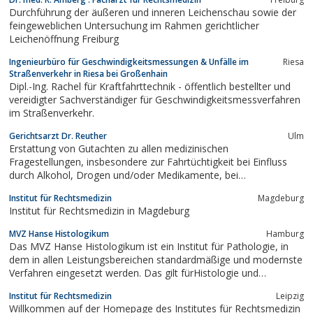
Durchführung der äußeren und inneren Leichenschau sowie der
feingeweblichen Untersuchung im Rahmen gerichtlicher
Leichenöffnung Freiburg
Ingenieurbüro für Geschwindigkeitsmessungen & Unfälle im
Riesa
Straßenverkehr in Riesa bei Großenhain
Dipl.-Ing. Rachel für Kraftfahrttechnik - öffentlich bestellter und
vereidigter Sachverständiger für Geschwindigkeitsmessverfahren
im Straßenverkehr.
Gerichtsarzt Dr. Reuther
Ulm
Erstattung von Gutachten zu allen medizinischen
Fragestellungen, insbesondere zur Fahrtüchtigkeit bei Einfluss
durch Alkohol, Drogen und/oder Medikamente, bei
Erkrankungen, zur Schuldfähigkeit, Verhandlungsfähigkeit und zur
Institut für Rechtsmedizin
Magdeburg
Kausalität von Verletzungsfolgen.
Institut für Rechtsmedizin in Magdeburg
MVZ Hanse Histologikum
Hamburg
Das MVZ Hanse Histologikum ist ein Institut für Pathologie, in
dem in allen Leistungsbereichen standardmäßige und modernste
Verfahren eingesetzt werden. Das gilt fürHistologie und
Immunhistologie ebenso wie für Zytologie oder
Institut für Rechtsmedizin
Leipzig
Molekularpathologie, Schnellschnitt und Obduktionen. Die
Willkommen auf der Homepage des Institutes für Rechtsmedizin
Qualität unserer Arbeit wurde durch die...