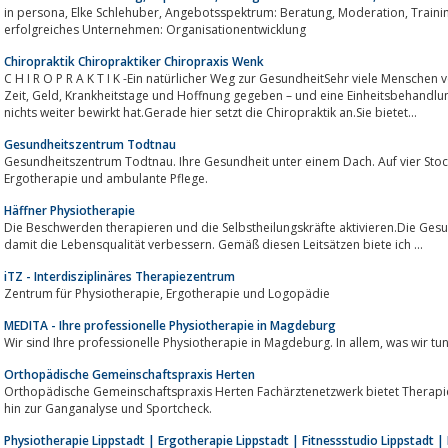
in persona, Elke Schlehuber, Angebotsspektrum: Beratung, Moderation, Training, Coaching. Gesundes Unternehmen -
erfolgreiches Unternehmen: Organisationentwicklung
Chiropraktik Chiropraktiker Chiropraxis Wenk
C H I R O P R A K T I K -Ein natürlicher Weg zur GesundheitSehr viele Menschen verzweifeln in den Mühlen der Medizin, weil sie
Zeit, Geld, Krankheitstage und Hoffnung gegeben – und eine Einheitsbehandlung bekommen haben, die genau genommen
nichts weiter bewirkt hat.Gerade hier setzt die Chiropraktik an.Sie bietet...
Gesundheitszentrum Todtnau
Gesundheitszentrum Todtnau. Ihre Gesundheit unter einem Dach. Auf vier Stockwerken Hausarzt, Fa
Ergotherapie und ambulante Pflege.
Häffner Physiotherapie
Die Beschwerden therapieren und die Selbstheilungskräfte aktivieren.Die Ge
damit die Lebensqualität verbessern. Gemäß diesen Leitsätzen biete ich ...
iTZ - Interdisziplinäres Therapiezentrum
Zentrum für Physiotherapie, Ergotherapie und Logopädie
MEDITA - Ihre professionelle Physiotherapie in Magdeburg
Orthopädische Gemeinschaftspraxis Herten
Orthopädische Gemeinschaftspraxis Herten Fachärztenetzwerk bietet Therapi
hin zur Ganganalyse und Sportcheck.
Physiotherapie Lippstadt | Ergotherapie Lippstadt | Fitnessstudio Lippstadt | 