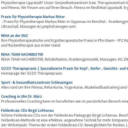
Physiotherapie Lippstadt? Unser Gesundheitszentrum bzw. Therapiezentrum b
und Fitness. Wir freuen uns auf Ihren Besuch. Fitness im MediVital Lippstadt. E
Praxis für Physiotherapie Markus Ritter
.: Praxis für Physiotherapie Markus Ritter in Oppenau im Renchtal :. Krankengymnastik, Manuelle Therapie,
Ultraschall, Massagen & Lymphdrainagen uvm.
REHA an der ENZ
Ihre Physiotherapeutische und Ergotherapeutische Praxis in Pforzheim - FPZ Rückenzent
und Rückentherapie aus erster Hand
REHA-TEAM HACHMEISTER
REHA-TEAM HACHMEISTER, Rehabilitation, Krankengymnastik, Mas
SOZO Therapiepraxis | Spezialisierte Praxis für Kopf-, Kiefer-, Gesichts- und
Homepage der SOZO Therapiepraxis
Sport- & Gesundheitszentrum Schleusingen
Alles rund um Ihre Fitness, Reha-Kurse, Yoga-Kurse, Mu
Coaching in Ulm Dr. März
Professionelles Coaching kann im beruflichen wie im persönlichen Bereich eine 
Feldenkrais-CDs Birgit Lichtenau
Schöne Feldenkrais-CDs von der Feldenkrais-Pädagogin Birgit Lichtenau. Besch
Feldenkrais-Methode ist eine effektive, angenehme Technik für mehr Entspannung und Beweglichkeit in allen Gelenken und in
der W