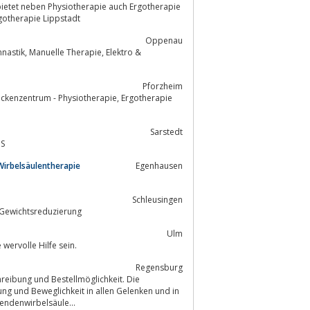
ietet neben Physiotherapie auch Ergotherapie
rgotherapie Lippstadt
Oppenau
 Elektro &
Pforzheim
rum - Physiotherapie, Ergotherapie
Sarstedt
sagen, KG ZNS
 Wirbelsäulentherapie
Egenhausen
Schleusingen
skelaufbautraining und Gewichtsreduzierung
Ulm
wervolle Hilfe sein.
Regensburg
reibung und Bestellmöglichkeit. Die
irbelsäule. Thema der ersten Feldenkrais-CD: Beweglichkeit für Rücken, Lendenwirbelsäule...