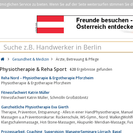
öglichen Service zu bieten. Wenn Sie auf der Seite weitersurfen stimmen Sie d
Gesundheit & Medizin
Ärzte, Betreuung & Pflege
Physiotherapie & Reha Sport
620
Ergebnisse gefunden
Reha Nord – Physiotherapie & Ergotherapie Pforzheim
Physiotherapie & Ergotherapie Pforzheim
Fitnessfachwirt Katrin Müller
Fitnessfachwirt Katrin Müller, Schmölln Großstöbnitz
Ganzheitliche Physiotherapie Eva Gierth
Therapie, Prävention, Entspannung - Alles in einer HandPhysiotherapie, Manuelle Therapie, Kiefergelenksbehandlung,
Massagen u.a.Präventionskurse: Rückenschule, WS-Gymn., Nord. WalkingWohlfühlmassagen: Rückenmassagen,
Klangschale
Prozessarbeit. Coaching, Supervision, ManagerSeminare Lörrach, Basel