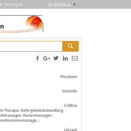
×
er Nutzung zu.
Ich stimme zu.
Pforzheim
Schmölln
Cottbus
nmassage, Hot-Stone-Massagen, Akupunkt- Meridian-Massage, Fussreflexzonenmassage,...
Lörrach