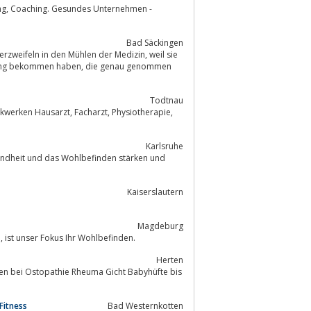
Bad Säckingen
Todtnau
charzt, Physiotherapie,
Karlsruhe
sundheit und das Wohlbefinden stärken und
Kaiserslautern
Magdeburg
Wir sind Ihre professionelle Physiotherapie in Magdeburg. In allem, was wir tun, ist unser Fokus Ihr Wohlbefinden.
Herten
en bei Ostopathie Rheuma Gicht Babyhüfte bis
Fitness
Bad Westernkotten