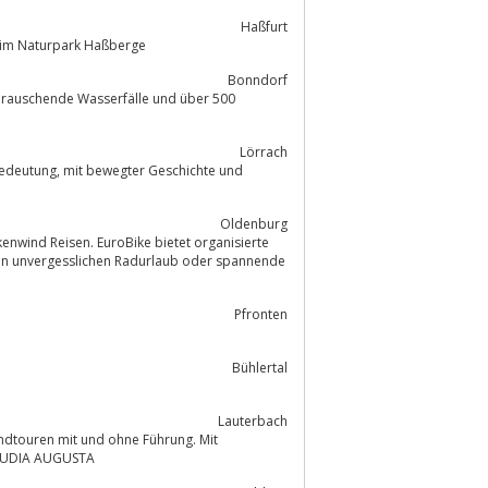
Haßfurt
derungen, Erlebnis und Freizeit im Naturpark Haßberge
Bonndorf
0
Lörrach
Geschichte und
Oldenburg
nwind Reisen. EuroBike bietet organisierte
nen unvergesslichen Radurlaub oder spannende
Pfronten
Bühlertal
Lauterbach
e VIA CLAUDIA AUGUSTA