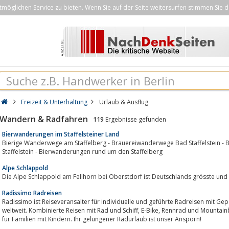
öglichen Service zu bieten. Wenn Sie auf der Seite weitersurfen stimmen Sie d
Freizeit & Unterhaltung
Urlaub & Ausflug
Wandern & Radfahren
119
Ergebnisse gefunden
Bierwanderungen im Staffelsteiner Land
Bierige Wanderwege am Staffelberg - Brauereiwanderwege Bad Staffelstein - 
Staffelstein - Bierwanderungen rund um den Staffelberg
Alpe Schlappold
Die Alpe Schlappold am Fellhorn bei Oberstdorf ist Deutschlands grösste und
Radissimo Radreisen
Radissimo ist Reiseveransalter für individuelle und geführte Radreisen mit Gepäcktran
weltweit. Kombinierte Reisen mit Rad und Schiff, E-Bike, Rennrad und Mountainbike gehören ebenso zum Angebot, wie Reisen
für Familien mit Kindern. Ihr gelungener Radurlaub ist unser Ansporn!