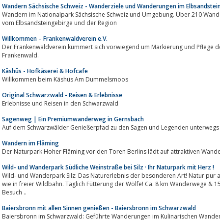
Wandern Sächsische Schweiz - Wanderziele und Wanderungen im Elbsandstei
Wandern im Nationalpark Sächsische Schweiz und Umgebung. Über 210 Wanderungen, 700 Wanderziele und ca.
vom Elbsandsteingebirge und der Region
Willkommen – Frankenwaldverein e.V.
Der Frankenwaldverein kümmert sich vorwiegend um Markierung und Pflege d
Frankenwald.
Käshüs - Hofkäserei & Hofcafe
Willkommen beim Käshüs Am Dummelsmoos
Original Schwarzwald - Reisen & Erlebnisse
Erlebnisse und Reisen in den Schwarzwald
Sagenweg | Ein Premiumwanderweg in Gernsbach
Auf dem Schwarzwälder Genießerpfad zu den Sagen und Legenden unterwe
Wandern im Fläming
Der Naturpark Hoher Fläming vor den Toren Berlins lädt auf attraktiven Wan
Wild- und Wanderpark Südliche Weinstraße bei Silz · Ihr Naturpark mit Herz !
Wild- und Wanderpark Silz: Das Naturerlebnis der besonderen Art! Natur pur 
wie in freier Wildbahn. Täglich Fütterung der Wölfe! Ca. 8 km Wanderwege & 1
Besuch ..
Baiersbronn mit allen Sinnen genießen - Baiersbronn im Schwarzwald
Baiersbronn im Schwarzwald: Geführte Wanderungen im Kulinarischen Wand