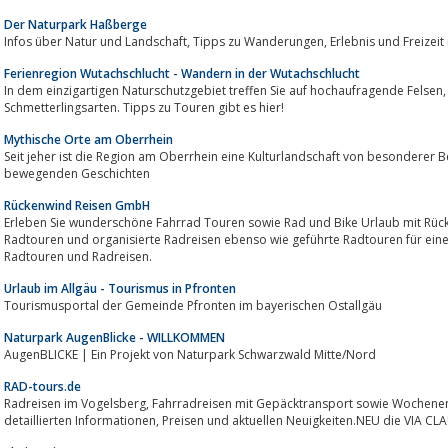
Der Naturpark Haßberge
Infos über Natur und Landschaft, Tipps zu Wan
Ferienregion Wutachschlucht - Wandern in der Wutachschlucht
In dem einzigartigen Naturschutzgebiet treffen Sie auf hochaufragende Felsen, rauschende Wasserfälle und über 50
Schmetterlingsarten. Tipps zu Touren gibt es hier!
Mythische Orte am Oberrhein
Seit jeher ist die Region am Oberrhein eine Kulturlandschaft von besonderer Bedeutung, mit bewegter 
bewegenden Geschichten
Rückenwind Reisen GmbH
Erleben Sie wunderschöne Fahrrad Touren sowie Rad und Bike Urlaub mit Rücke
Radtouren und organisierte Radreisen ebenso wie geführte Radtouren für ei
Radtouren und Radreisen.
Urlaub im Allgäu - Tourismus in Pfronten
Tourismusportal der Gemeinde Pfronten im bayerischen Ostallgäu
Naturpark AugenBlicke - WILLKOMMEN
AugenBLICKE | Ein Projekt von Naturpark Schwarzwald Mitte/Nord
RAD-tours.de
Radreisen im Vogelsberg, Fahrradreisen mit Gepäcktransport sowie Wochenendtouren mit und ohne Führung. Mit
detaillierten Informationen, Preisen und aktuellen Neuigkeiten.NEU di