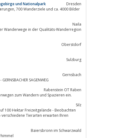
ngebirge und Nationalpark
Dresden
 4000 Bilder
Naila
er Wanderwege in der Qualitäts-Wanderregion
Oberstdorf
Sulzburg
Gernsbach
gs - GERNSBACHER SAGENWEG
Rabenstein OT Raben
derwegen zum Wandern und Spazieren ein.
Silz
auf 100 Hektar Freizeitgelände - Beobachten
5 verschiedene Tierarten erwarten Ihren
Baiersbronn im Schwarzwald
erhimmel