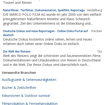
Touren und Reisen
Naturfilmer, Tierfilmer, Dokumentation, Spielfilm, Reportage
Heidelberg
DIE MARCO POLO FILM AG wurde im Jahr 2000 von den vielfach
preisgekrönten Naturfilmern Annette und Klaus Scheurich
gegründet. Ziel des Unternehmens ist die Entwicklung und
Herstellung erstklassiger Filme in den Bereichen Natur,
Deutsche Dokus und neue Reportagen - Online Doku Portal auf
Frechen
Wissenschaft, Reise und Abenteuer.Zusammen mit einem Team
deutsch
von Experten werden verschiedenste Formate...
Deutsche Dokus kostenlos online sehen, lernen und neues
erfahren duch sehen einer Online Doku ist einfach.
Die Welt des Reisens
Titz
Welt des Reisens zeigt die schönsten und faszinierendsten Filme,
Dokumentationen und Urlaubsvideos von Reisen in Deutschland
und in die Welt. Die Reise-Dokus sind übersichtlich nach
Kontinenten und Ländern geordnet. Eigene Videos aus Youtube
Verwandte Branchen
oder anderen Video-Tubes können eingestellt werden..
Ausflugsziele & Sehenswürdigkeiten
Bücher & Zeitschriften
Exkursionen & Outdoor survival
Filmproduktion & Fernsehproduktion