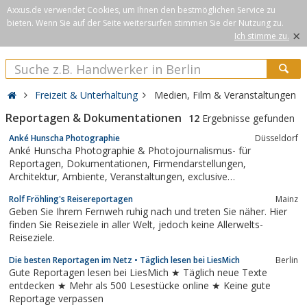
Axxus.de verwendet Cookies, um Ihnen den bestmöglichen Service zu
bieten. Wenn Sie auf der Seite weitersurfen stimmen Sie der Nutzung zu.
×
Ich stimme zu.
Freizeit & Unterhaltung
Medien, Film & Veranstaltungen
Reportagen & Dokumentationen
12
Ergebnisse gefunden
Anké Hunscha Photographie
Düsseldorf
Anké Hunscha Photographie & Photojournalismus- für
Reportagen, Dokumentationen, Firmendarstellungen,
Architektur, Ambiente, Veranstaltungen, exclusive
Hochzeitsreportagen, Portraits von Kunst und Wirtschaft-
Rolf Fröhling's Reisereportagen
Mainz
Photographie von den Momenten dazwischen, charaktervoll,
Geben Sie Ihrem Fernweh ruhig nach und treten Sie näher. Hier
würdevoll, mit filmischen Zügen- exclusive...
finden Sie Reiseziele in aller Welt, jedoch keine Allerwelts-
Reiseziele.
Die besten Reportagen im Netz • Täglich lesen bei LiesMich
Berlin
Gute Reportagen lesen bei LiesMich ★ Täglich neue Texte
entdecken ★ Mehr als 500 Lesestücke online ★ Keine gute
Reportage verpassen