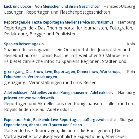
Lück und Locke | Von Menschen und ihren Geschichten
Henstedt-Ulzburg
Lesungen, Reportagen und Flaschenpostgeschichten
Reportagen.de Texte Reportagen Medienservice Journalismus
Hamburg
Reportagen.de - Das Themenportal für Journalisten, Fotografen,
Redakteure, Blogger und Publizisten
Spanien Reisemagazin
Köln
Spanien-Reisemagazin ist ein Onlineportal des Journalisten und
Reisebuchautors Tobias Büscher mit weit über 30 Mitarbeitern.
Es bietet zahlreiche Infos zu Spaniens Regionen, Städten und
Inseln, seiner Kultur, Küche und klassischen Zielen, daneben
grenzgang, Dia, Show, Live, Reportagen, Dinnershow, Workshops,
Köln
Reportagen, Interviews und Glossen. Es wird regelmäßig
Exkursionen, Veranstaltungen
aktualisiert
grenzgang - Veranstaltungen rund ums Reisen
Adel exklusiv - Aktuelles zu den Königshäusern - Adel exklusiv
Hamburg
präsentiert von wunderweib
Reportagen und Aktuelles aus den Königshäusern - alles rund um
Royals finden Sie auf Adel exklusiv.
Expedition Erde, Packende Live-Reportagen, außergewöhnliche
Stuttgart
Expeditionen, Abenteuer-Touren und Reisen
Packende Live-Reportagen, die unter die Haut gehen | Die
Vortragsreihe für außergewöhnliche Expeditionen, Abenteuer-