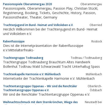
kirchliches Sprechen und Handeln in der Öffentlichkeit
Passionsspiele Oberammergau 2020
Oberammergau
wahrgenommen wird;•Bistümern, Akademien,
Passionsspiele, Oberammergau, Passion Play, Christian Stückl,
Bildungseinrichtungen, Orden und Medien einen...
Registrierung, Booking, Tickets, Geschichte, History, Passion,
Passionstheater, Theater, Germany
Trachtenjugend im Bund- Heimat und Volksleben e.V.
Oberried
Herzlich Willkommen bei der Trachtenjugend im Bund- Heimat
und Volksleben e.V.
Rabenflusssippe
Rostock
Dies ist die Internetpräsentation der Rabenflusssippe
e.V.Mittelalterfreaks-
Trachtengruppe Todtnauberg
Todtnau / Todtnauberg
Trachtengruppe Todtnauberg Brauchtum Altes Handwerk
Bollenhut Todtnau Wald Schwarzwald Tracht Unterhaltug Spass
Trachtenkapelle Harmonie e.V. Mühlenbach
Mühlenbach
Internetseite der Trachtenkapelle Harmonie e.V. Mühlenbach
Trachtentanzgruppe Oppenau – Wir sind die Renchtäler
Oberkirch-
Trachtentanzgruppe Oppenau e.V.
Ödsbach
Wir sind die Renchtäler Trachtentanzgruppe Oppenau e.V.
Weihnachtsschmuck mit dem Sternkrönchen, Wiege des
Neustadt bei