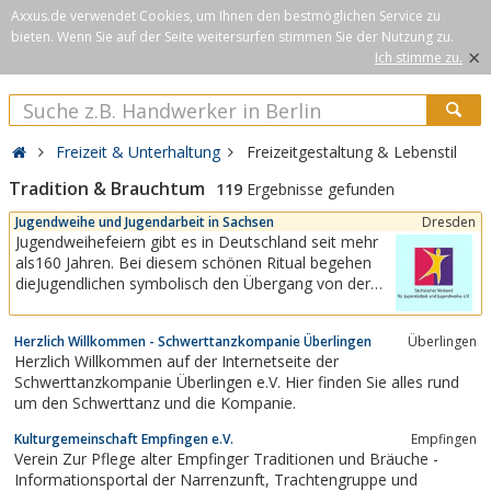
Axxus.de verwendet Cookies, um Ihnen den bestmöglichen Service zu
bieten. Wenn Sie auf der Seite weitersurfen stimmen Sie der Nutzung zu.
×
Ich stimme zu.
Freizeit & Unterhaltung
Freizeitgestaltung & Lebenstil
Tradition & Brauchtum
119
Ergebnisse gefunden
Jugendweihe und Jugendarbeit in Sachsen
Dresden
Jugendweihefeiern gibt es in Deutschland seit mehr
als160 Jahren. Bei diesem schönen Ritual begehen
dieJugendlichen symbolisch den Übergang von der
Kindheitzum Erwachsenwerden. Seit 1990 machen
wir uns für die Jugendhilfe und Jugendweihe stark und
Herzlich Willkommen - Schwerttanzkompanie Überlingen
Überlingen
pflegen damit eine bald 170-jährige Tradition. Wir
Herzlich Willkommen auf der Internetseite der
sehen und verstehen uns als...
Schwerttanzkompanie Überlingen e.V. Hier finden Sie alles rund
um den Schwerttanz und die Kompanie.
Kulturgemeinschaft Empfingen e.V.
Empfingen
Verein Zur Pflege alter Empfinger Traditionen und Bräuche -
Informationsportal der Narrenzunft, Trachtengruppe und