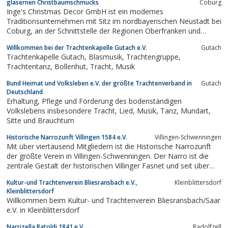
gläsernen Christbaumschmucks
Coburg
Inge's Christmas Decor GmbH ist ein modernes
Traditionsunternehmen mit Sitz im nordbayerischen Neustadt bei
Coburg, an der Schnittstelle der Regionen Oberfranken und
Thüringer Wald, der Wiege des gläsernen
Willkommen bei der Trachtenkapelle Gutach e.V.
Gutach
Christbaumschmucks.Unser Familienunternehmen hat hier
Trachtenkapelle Gutach, Blasmusik, Trachtengruppe,
seinen Ursprung.Traditionelles Handwerk, eingebettet in ein...
Trachtentanz, Bollenhut, Tracht, Musik
Bund Heimat und Volksleben e.V. der größte Trachtenverband in
Gutach
Deutschland
Erhaltung, Pflege und Förderung des bodenständigen
Volkslebens insbesondere Tracht, Lied, Musik, Tanz, Mundart,
Sitte und Brauchtum
Historische Narrozunft Villingen 1584 e.V.
Villingen-Schwenningen
Mit über viertausend Mitgliedern ist die Historische Narrozunft
der größte Verein in Villingen-Schwenningen. Der Narro ist die
zentrale Gestalt der historischen Villinger Fasnet und seit über
400 Jahren dessen Symbolfigur.
Kultur-und Trachtenverein Bliesransbach e.V.,
Kleinblittersdorf
Kleinblittersdorf
Willkommen beim Kultur- und Trachtenverein Bliesransbach/Saar
e.V. in Kleinblittersdorf
Narrizella Ratoldi 1841 e.V.
Radolfzell