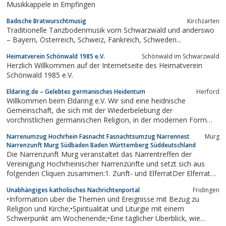
Musikkappele in Empfingen
Badische Bratwurschtmusig
Kirchzarten
Traditionelle Tanzbodenmusik vom Schwarzwald und anderswo
– Bayern, Österreich, Schweiz, Fankreich, Schweden...
Heimatverein Schönwald 1985 e.V.
Schönwald im Schwarzwald
Herzlich Willkommen auf der Internetseite des Heimatverein
Schönwald 1985 e.V.
Eldaring.de – Gelebtes germanisches Heidentum
Herford
Willkommen beim Eldaring e.V. Wir sind eine heidnische
Gemeinschaft, die sich mit der Wiederbelebung der
vorchristlichen germanischen Religion, in der modernen Form
Ásatrú genannt, beschäftigt.
Narrenumzug Hochrhein Fasnacht Fasnachtsumzug Narrennest
Murg
Narrenzunft Murg Südbaden Baden Württemberg Süddeutschland
Die Narrenzunft Murg veranstaltet das Narrentreffen der
Vereinigung Hochrheinischer Narrenzünfte und setzt sich aus
folgenden Cliquen zusammen:1. Zunft- und ElferratDer Elferrat
ist für die Führung und Geschicke der Narrenzunft Murg
Unabhängiges katholisches Nachrichtenportal
Fridingen
verantwortlich.Der Narrenruf der Narrenzunft Murg: Narri-
•Information über die Themen und Ereignisse mit Bezug zu
Narro.2. Helgeringer Maidli...
Religion und Kirche;•Spiritualität und Liturgie mit einem
Schwerpunkt am Wochenende;•Eine täglicher Überblick, wie