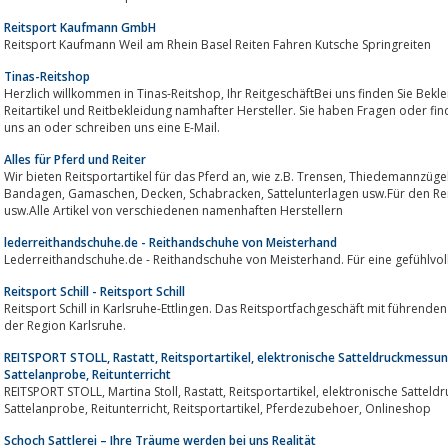
Reitsport Kaufmann GmbH
Reitsport Kaufmann Weil am Rhein Basel Reiten Fahren Kutsche Springreiten
Tinas-Reitshop
Herzlich willkommen in Tinas-Reitshop, Ihr ReitgeschäftBei uns finden Sie Bekleidung von Wellensteyn, Barbour sowie
Reitartikel und Reitbekleidung namhafter Hersteller. Sie haben Fragen oder finden Ihren W
uns an oder schreiben uns eine E-Mail.
Alles für Pferd und Reiter
Wir bieten Reitsportartikel für das Pferd an, wie z.B. Trensen, Thiedemannzü
Bandagen, Gamaschen, Decken, Schabracken, Sattelunterlagen usw.Für den Reite
usw.Alle Artikel von verschiedenen namenhaften Herstellern
lederreithandschuhe.de - Reithandschuhe von Meisterhand
Lederreithandschuhe.de - Reithandschuhe von Meisterhand. Für eine gefühlvol
Reitsport Schill - Reitsport Schill
Reitsport Schill in Karlsruhe-Ettlingen. Das Reitsportfachgeschäft mit führenden Marken, wie Pikeur, Eskadron, K
der Region Karlsruhe.
REITSPORT STOLL, Rastatt, Reitsportartikel, elektronische Satteldruckmessun
Sattelanprobe, Reitunterricht
REITSPORT STOLL, Martina Stoll, Rastatt, Reitsportartikel, elektronische Satteldruckmessung, Satteldruckanalyse,
Sattelanprobe, Reitunterricht, Reitsportartikel, Pferdezubehoer, Onlineshop
Schoch Sattlerei – Ihre Träume werden bei uns Realität