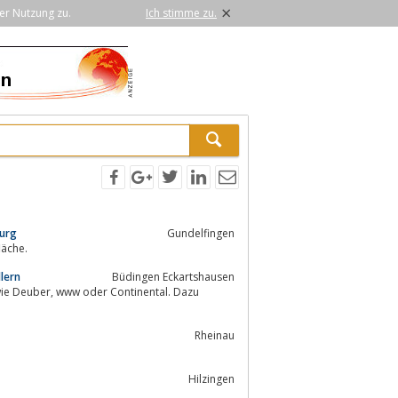
×
er Nutzung zu.
Ich stimme zu.
burg
Gundelfingen
läche.
lern
Büdingen Eckartshausen
tinental. Dazu
Rheinau
Hilzingen