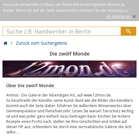
Axxus.de verwendet Cookies, um Ihnen den bestmöglichen Service zu
bieten. Wenn Sie auf der Seite weitersurfen stimmen Sie der Nutzung zu.
×
Ich stimme zu.
Zurück zum Suchergebnis
Die zwölf Monde
Über Die zwölf Monde
Artmut - Die Galerie der lebendigen Art, auf www.12mon.de.
So beschreibt der Künstler seine Kunst. Bunt wie die Bilder des Künstlers
kommt auch die Seite daher. Erfahren Sie außerdem Wissenwertes über
Genmanipulation und Fleischverzehr; Lesen Sie warum Tierschutz wichtig
ist und was jeder ganz einfach dazu beitragen kann: Kochen Sie leckere
Rezepte eines Profis nach; stellen Sie Ihre Geschichten und Artikel auf
dieser HP aus; schlendern Sie durch eine surrealistische Galerie die sich
selbs ...