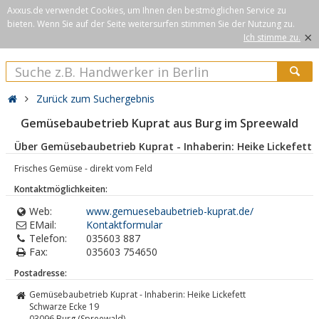
Axxus.de verwendet Cookies, um Ihnen den bestmöglichen Service zu
bieten. Wenn Sie auf der Seite weitersurfen stimmen Sie der Nutzung zu.
×
Ich stimme zu.
Zurück zum Suchergebnis
Gemüsebaubetrieb Kuprat aus Burg im Spreewald
Über Gemüsebaubetrieb Kuprat - Inhaberin: Heike Lickefett
Frisches Gemüse - direkt vom Feld
Kontaktmöglichkeiten:
Web:
www.gemuesebaubetrieb-kuprat.de/
EMail:
Kontaktformular
Telefon:
035603 887
Fax:
035603 754650
Postadresse:
Gemüsebaubetrieb Kuprat - Inhaberin: Heike Lickefett
Schwarze Ecke 19
03096
Burg (Spreewald)