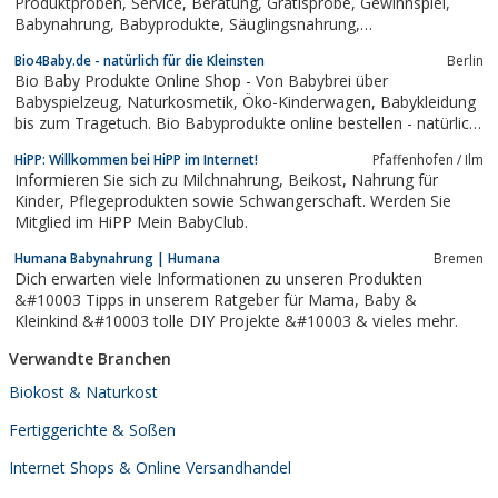
Produktproben, Service, Beratung, Gratisprobe, Gewinnspiel,
Babynahrung, Babyprodukte, Säuglingsnahrung,
Schwangerschaft, Millupa
Bio4Baby.de - natürlich für die Kleinsten
Berlin
Bio Baby Produkte Online Shop - Von Babybrei über
Babyspielzeug, Naturkosmetik, Öko-Kinderwagen, Babykleidung
bis zum Tragetuch. Bio Babyprodukte online bestellen - natürlich
in Öko- und Bio-Qualität.
HiPP: Willkommen bei HiPP im Internet!
Pfaffenhofen / Ilm
Informieren Sie sich zu Milchnahrung, Beikost, Nahrung für
Kinder, Pflegeprodukten sowie Schwangerschaft. Werden Sie
Mitglied im HiPP Mein BabyClub.
Humana Babynahrung | Humana
Bremen
Dich erwarten viele Informationen zu unseren Produkten
&#10003 Tipps in unserem Ratgeber für Mama, Baby &
Kleinkind &#10003 tolle DIY Projekte &#10003 & vieles mehr.
Verwandte Branchen
Biokost & Naturkost
Fertiggerichte & Soßen
Internet Shops & Online Versandhandel