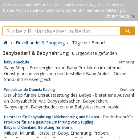
Axxus.de verwendet Cookies, um Ihnen den bestmöglichen Service zu
bieten. Wenn Sie auf der Seite weitersurfen stimmen Sie der Nutzung zu.
×
Ich stimme zu.
Einzelhandel & Shopping
Täglicher Bedarf
Babybedarf & Babynahrung
6
Ergebnisse gefunden
baby-speck.de
Hamburg
Baby Shop - Preisvergleich von Baby Produkten im Internet.
Günstig online vergleichen und bestellen! Baby Artikel - Online
Shop und Preisvergleich.
Windelstar.de Daniela Käding
Zeuthen
Der Shop für die Erstausstattung des Babys - bietet eine Auswahl
an Babyzubehör, wie Babyspielsachen, Babydecken,
Babywippen, Babyreisedecken und Babysitzschalen sowie
Kinderwagen, Buggys und Sportwagen. Im Angebot befindet sich
Hersteller für Babynahrung I Milchnahrung und Beikost-
Friedrichsdorf/Ts.
ebenfalls verschiedene Babybekleidung, hier haben wir ein
Produkte für eine gesunde Ernährung von Säugling,
Sortiment an Babybekleidung aus...
Baby und Kleinkind. Beratung für Eltern,
Milupa, Milumil, Hersteller, Baby, Ernährung, Proben,