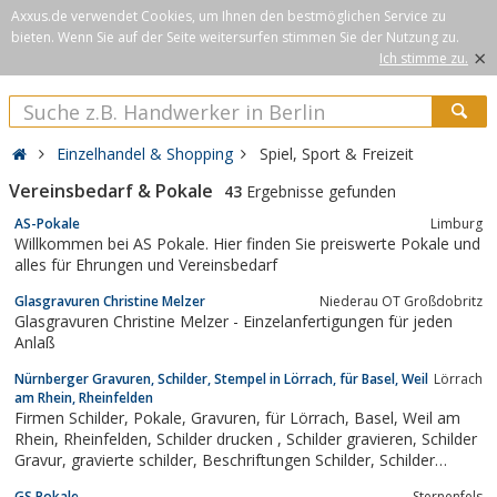
Axxus.de verwendet Cookies, um Ihnen den bestmöglichen Service zu
bieten. Wenn Sie auf der Seite weitersurfen stimmen Sie der Nutzung zu.
×
Ich stimme zu.
Einzelhandel & Shopping
Spiel, Sport & Freizeit
Vereinsbedarf & Pokale
43
Ergebnisse gefunden
AS-Pokale
Limburg
Willkommen bei AS Pokale. Hier finden Sie preiswerte Pokale und
alles für Ehrungen und Vereinsbedarf
Glasgravuren Christine Melzer
Niederau OT Großdobritz
Glasgravuren Christine Melzer - Einzelanfertigungen für jeden
Anlaß
Nürnberger Gravuren, Schilder, Stempel in Lörrach, für Basel, Weil
Lörrach
am Rhein, Rheinfelden
Firmen Schilder, Pokale, Gravuren, für Lörrach, Basel, Weil am
Rhein, Rheinfelden, Schilder drucken , Schilder gravieren, Schilder
Gravur, gravierte schilder, Beschriftungen Schilder, Schilder
Beschriftungen, Schilder Druck
GS Pokale
Sternenfels