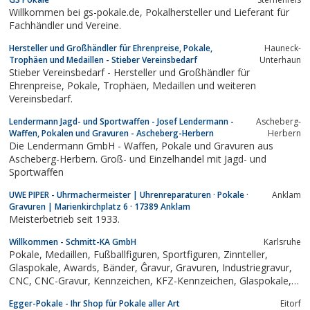
Willkommen bei gs-pokale.de, Pokalhersteller und Lieferant für
Fachhändler und Vereine.
Hersteller und Großhändler für Ehrenpreise, Pokale,
Hauneck-
Trophäen und Medaillen - Stieber Vereinsbedarf
Unterhaun
Stieber Vereinsbedarf - Hersteller und Großhändler für
Ehrenpreise, Pokale, Trophäen, Medaillen und weiteren
Vereinsbedarf.
Lendermann Jagd- und Sportwaffen - Josef Lendermann -
Ascheberg-
Waffen, Pokalen und Gravuren - Ascheberg-Herbern
Herbern
Die Lendermann GmbH - Waffen, Pokale und Gravuren aus
Ascheberg-Herbern. Groß- und Einzelhandel mit Jagd- und
Sportwaffen
UWE PIPER - Uhrmachermeister | Uhrenreparaturen · Pokale ·
Anklam
Gravuren | Marienkirchplatz 6 · 17389 Anklam
Meisterbetrieb seit 1933.
Willkommen - Schmitt-KA GmbH
Karlsruhe
Pokale, Medaillen, Fußballfiguren, Sportfiguren, Zinnteller,
Glaspokale, Awards, Bänder, Ĝravur, Gravuren, Industriegravur,
CNC, CNC-Gravur, Kennzeichen, KFZ-Kennzeichen, Glaspokale,
Schmitt-KA, Meisterbetrieb
Egger-Pokale - Ihr Shop für Pokale aller Art
Eitorf