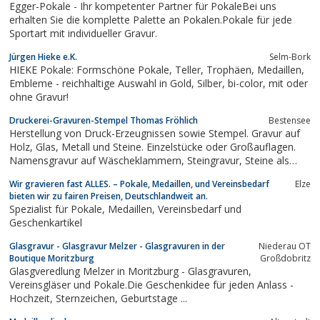
Egger-Pokale - Ihr kompetenter Partner für PokaleBei uns
erhalten Sie die komplette Palette an Pokalen.Pokale für jede
Sportart mit individueller Gravur.
Jürgen Hieke e.K.
Selm-Bork
HIEKE Pokale: Formschöne Pokale, Teller, Trophäen, Medaillen,
Embleme - reichhaltige Auswahl in Gold, Silber, bi-color, mit oder
ohne Gravur!
Druckerei-Gravuren-Stempel Thomas Fröhlich
Bestensee
Herstellung von Druck-Erzeugnissen sowie Stempel. Gravur auf
Holz, Glas, Metall und Steine. Einzelstücke oder Großauflagen.
Namensgravur auf Wäscheklammern, Steingravur, Steine als
Tischkarten.
Wir gravieren fast ALLES. – Pokale, Medaillen, und Vereinsbedarf
Elze
bieten wir zu fairen Preisen, Deutschlandweit an.
Spezialist für Pokale, Medaillen, Vereinsbedarf und
Geschenkartikel
Glasgravur - Glasgravur Melzer - Glasgravuren in der
Niederau OT
Boutique Moritzburg
Großdobritz
Glasgveredlung Melzer in Moritzburg - Glasgravuren,
Vereinsgläser und Pokale.Die Geschenkidee für jeden Anlass -
Hochzeit, Sternzeichen, Geburtstage ...