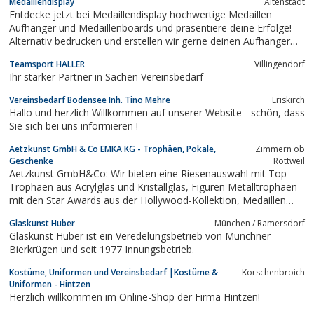
Medaillendisplay
Altenstadt
Entdecke jetzt bei Medaillendisplay hochwertige Medaillen
Aufhänger und Medaillenboards und präsentiere deine Erfolge!
Alternativ bedrucken und erstellen wir gerne deinen Aufhänger
personalisiert nach deinen Vorstellungen.
Teamsport HALLER
Villingendorf
Ihr starker Partner in Sachen Vereinsbedarf
Vereinsbedarf Bodensee Inh. Tino Mehre
Eriskirch
Hallo und herzlich Willkommen auf unserer Website - schön, dass
Sie sich bei uns informieren !
Aetzkunst GmbH & Co EMKA KG - Trophäen, Pokale,
Zimmern ob
Geschenke
Rottweil
Aetzkunst GmbH&Co: Wir bieten eine Riesenauswahl mit Top-
Trophäen aus Acrylglas und Kristallglas, Figuren Metalltrophäen
mit den Star Awards aus der Hollywood-Kollektion, Medaillen
und Firmen-Awards. Viele herausragende, originäre Designs sind
Glaskunst Huber
München / Ramersdorf
beim Europäischen Harmonisierungsamt geschützt.
Glaskunst Huber ist ein Veredelungsbetrieb von Münchner
Sonderanfertigungen nach Ihren...
Bierkrügen und seit 1977 Innungsbetrieb.
Kostüme, Uniformen und Vereinsbedarf |Kostüme &
Korschenbroich
Uniformen - Hintzen
Herzlich willkommen im Online-Shop der Firma Hintzen!