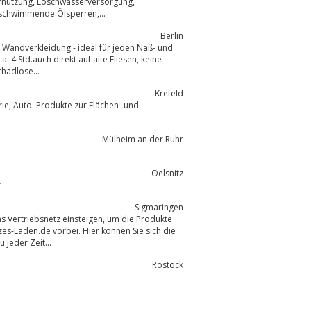
ärmespeicher, Reinigungsprodukte, Begleitheizungen, Autopflegeprodukte, schwimmende Ölsperren,...
Berlin
Wandverkleidung - ideal für jeden Naß- und
td.auch direkt auf alte Fliesen, keine
. Schadlose...
Krefeld
Mülheim an der Ruhr
Oelsnitz
ör
Sigmaringen
netz einsteigen, um die Produkte
es-Laden.de vorbei. Hier können Sie sich die
 und zu jeder Zeit...
Rostock