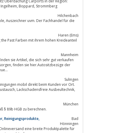
tz Überdachung Carports in der Region:
Wiesbaden, Mainz Bingen, Alzey Worms, Bad-Kreuznach Rhein-Hunsrück-Kreis, Ingelheim, Boppard, Strommberg
Hilchenbach
Haren (Ems)
Mannheim
ich sehr gut verkaufen
zbezüge der
ue...
Sulingen
München
äß § 89b HGB zu berechnen.
, Reinigungsprodukte,
Bad
Hönningen
Onlineversand eine breite Produktpalette für