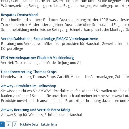
Haus, Garten und Industrie an. Das Produktspektrum umfasst die Regenwassernutzung, Löschwasserversorgung,
W
Respatex Deutschland
Die schnelle und saubere Bad oder Duschsanierung mit der 100% wasserfeste 
Trockenbereich. Modernisíerung einer Duschecke ohne Schmutz und Fugen in ca. 4 S
Schimmelbildung mehr, leichte Reinigung. Schnelle &amp; einfache Montage
Verena Dahlschen - Selbständige JEMAKO Vetriebspartnerin
Beratung und Verkauf von Mikrofaserprodukten für Haushalt, Gewerbe, Industrie, Auto. Produkte zur Flächen- und
Körperpflege
FE.N Vertriebspartner Elisabeth Mecklenburg
Vertrieb Top aktueller JeansMode für Jung und Alt!
Handelsvertretung Thomas Stops
Handelsvertretung Thomas Stops Car Hifi, Multimedia, Alarmanlagen, Zubeh
Amway - Produkte im Onlineshop
Sie wissen nicht wo Sie AMWAY - Produkte kaufen können? Sie wollen nicht in das Vertriebs
kaufen zu können? Schauen Sie unverbindlich auf meiner Internetseite www.Lutz
Produkte unverbindlich anschauen, die Produktbeschreibung dazu lesen
Amway Beratung und Vertrieb Petra König
Amway Shop für Wellness, Schönheit und Haushalt
1
2
3
Nächste Seite
Letzte Seite