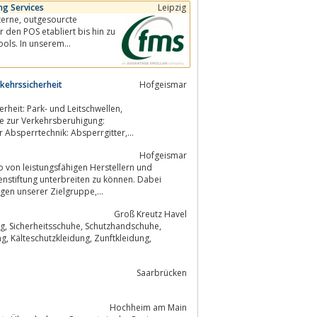
ng Services
Leipzig
sourcte
 den POS etabliert bis hin zu
ools. In unserem
kehrssicherheit
Hofgeismar
erheit: Park- und Leitschwellen,
ahnschwellen, Kabelbrückenz.B. der Absperrtechnik: Absperrgitter,...
Hofgeismar
o von leistungsfähigen Herstellern und
gen unserer Zielgruppe,...
Groß Kreutz Havel
Saarbrücken
Hochheim am Main