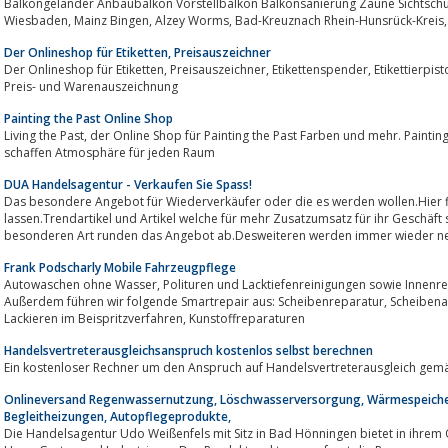
Balkongeländer Anbaubalkon Vorstellbalkon Balkonsanierung Zäune Sichtschu
Der Onlineshop für Etiketten, Preisauszeichner
Der Onlineshop für Etiketten, Preisauszeichner, Etikettenspender, Etikettierpistole, Auszeichner uvm. Der Fachhandel für die
Preis- und Warenauszeichnung
Painting the Past Online Shop
Living the Past, der Online Shop für Painting the Past Farben und mehr. Painting the Past Farben mit ihrem hohen Kreideanteil
schaffen Atmosphäre für jeden Raum
DUA Handelsagentur - Verkaufen Sie Spass!
Das besondere Angebot für Wiederverkäufer oder die es werden wollen.Hier finden sie Artikel, die s
lassen.Trendartikel und Artikel welche für mehr Zusatzumsatz für ihr Geschäft sorgen, finden sie hier.Autosit
besonderen Art runden das Angebot ab.Desweiteren werden immer wieder ne
Frank Podscharly Mobile Fahrzeugpflege
Autowaschen ohne Wasser, Polituren und Lacktiefenreinigungen sowie Innenreinigungen mobil direkt beim Kunden vor Ort.
Außerdem führen wir folgende Smartrepair aus: Scheibenreparatur, Scheibenaustausch, Lackschadensfreie Ausbeultechnik,
Lackieren im Beispritzverfahren, Kunstoffreparaturen
Handelsvertreterausgleichsanspruch kostenlos selbst berechnen
Ein kostenloser Rechner um den Anspruch auf Handelsvertreterausgleich gem
Onlineversand Regenwassernutzung, Löschwasserversorgung, Wärmespeicher
Begleitheizungen, Autopflegeprodukte,
Die Handelsagentur Udo Weißenfels mit Sitz in Bad Hönningen bietet in ihrem 