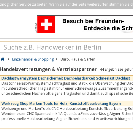
öglichen Service zu bieten. Wenn Sie auf der Seite weitersurfen stimmen Sie d
Einzelhandel & Shopping
Büro, Haus & Garten
Handelsvertretungen & Vertriebspartner
44
Ergebnisse gefu
Dachlastwarnsystem Dachsicherheit Dachbelastbarkeit Schneelast Dachlast
Das Schneelast-WarnsystemDachtraglast und Statik, die Überwachung der Dachschneelast bei Dächern
mit unterschiedlicher Traglast mit nur einer Schneewaage.Zusammenhängend
unterschiedlichen Flächen oft eigene Traglasten und damit auch spezifische B
SNOWprotect-Systemen...
Werkzeug Shop Marken Tools für Holz,-Kunststoffbearbeitung Bayern
Werkzeuge und MarkenTools CNC Holzbearbeitung Kunststoffbearbeitung Boh
Wendemesser CNC Spanntechnik 1A Qualität u.Preis zuverlässig.Aigner-Sicherhe
professionelle Holzbearbeitung Aigner-Sicherheits- und Arbeitsvorrichtungen h
anspruchsvollen Bearbeitung von Holz...