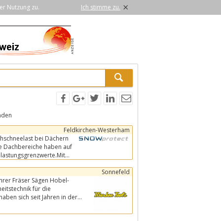
×
er Nutzung zu.
Ich stimme zu.
nden
Feldkirchen-Westerham
e Dachbereiche haben auf
elastungsgrenzwerte.Mit
Sonnefeld
rer Fräser Sägen Hobel-
itstechnik für die
aben sich seit Jahren in der