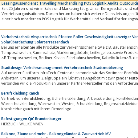
Leasingaussendienst Travelling Merchandising POS Logistik Audits Outsourci
Seit 25 Jahren sind wir in Sales und Marketing tätig. Unser Kerngeschäft sind externe, outge
Vertriebsorganisationen. Darum herum haben sich weitere Dienstleistungen für
einer hoch mordernen POS Logistik für Werbemittel und Verkaufsförderuingst
Personalpool greifen wir auf...
Verkehrstechnik Absperrtechnik Pfosten Poller Geschwindigkeitsanzeiger Ver
Solarüberdachung Solarterrassendach
Bei uns erhalten Sie alle Produkte zur Verkehrssicherheitwie z.B. Baustellensich
Temposchwellen, Rammschutz, Markierungsköpfe, Leitkegel etc.sowie Produkte zur Verkehrsberuhigung:
z.B.Temposchwellen, Berliner Kissen, Fahrb
Stadtdesign Verkehrsmanagement Verkehrstechnik Stadtmöblierung
Auf unserer Plattform InfraTech-Center.de sammeln wir das Sortiment-Portfoli
Anbietern, um unserer Zielgruppe ein lukratives Angebot mit zwingender Nutzenstiftung unterbreiten zu können. Dabei
verbinden wir die Produktlinien unserer Partner-Hersteller mit den Anforderun
Berufskleidung Rauch
Vertrieb von Berufskleidung, Sicherheitskleidung, Arbeitskleidung, Forstkleidung, Sicherheitsschuhe, Schutzhandschuhe,
Warnschutzkleidung, Warnwesten, Westen, Schutzkleidung, Regenschutzkleidung, Kälteschutzkleidung, Zunftkleidung,
Kochkleidungauch mit Ihrem Firmenlogo
Befestigungen QiC Brandenburger
HERZLICH WILLKOMMEN
Balkone, Zäune und mehr - Balkongeländer & Zaunvertrieb MV