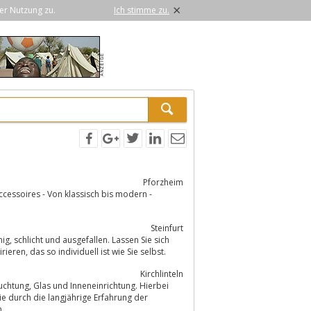
×
er Nutzung zu.
Ich stimme zu.
Pforzheim
Steinfurt
von kreativen Wohn- und Einrichtungsideen zu einem stilsicheren Zuhause inspirieren, das so individuell ist wie Sie selbst.
Kirchlinteln
ung. Hierbei
n.