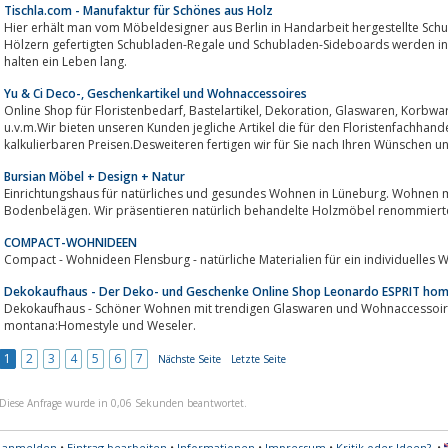
Tischla.com - Manufaktur für Schönes aus Holz
Hier erhält man vom Möbeldesigner aus Berlin in Handarbeit hergestellte Sc
Hölzern gefertigten Schubladen-Regale und Schubladen-Sideboards werden in
halten ein Leben lang.
Yu & Ci Deco-, Geschenkartikel und Wohnaccessoires
Online Shop für Floristenbedarf, Bastelartikel, Dekoration, Glaswaren, Korbwaren, Keramikwaren, Decobänder, Gestecke
u.v.m.Wir bieten unseren Kunden jegliche Artikel die für den Floristenfachhand
kalkulierbaren Preisen.Desweiteren fertigen wir für Sie nach Ihren Wünschen u
Bursian Möbel + Design + Natur
Einrichtungshaus für natürliches und gesundes Wohnen in Lüneburg. Wohnen 
Bodenbelägen. Wir präsentieren natürlich behandelte Holzmöbel renommierter
COMPACT-WOHNIDEEN
Compact - Wohnideen Flensburg - natürliche Materialien für ein individuelles
Dekokaufhaus - Der Deko- und Geschenke Online Shop Leonardo ESPRIT ho
Dekokaufhaus - Schöner Wohnen mit trendigen Glaswaren und Wohnaccessoires von LEONARDO,
montana:Homestyle und Weseler.
1
2
3
4
5
6
7
Nächste Seite
Letzte Seite
Diese Anfrage wurde in 0,06 Sekunden beantwortet.
s anmelden
•
Eintrag bearbeiten
•
Informationen
•
Impressum
•
Kritik oder Ideen?
•