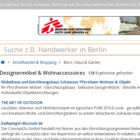
öglichen Service zu bieten. Wenn Sie auf der Seite weitersurfen stimmen Sie d
Einzelhandel & Shopping
Büro, Haus & Garten
Designermöbel & Wohnaccessoires
128
Ergebnisse gefunden
Möbelhaus und Einrichtungshaus Schweizer Pforzheim Wohnen & Objekt
Ihr Pforzheimer Möbel- / Einrichtungshaus - Exklusive Design-Möbel - Stilvolle Accessoires - Von klassisch bis modern -
Individuelle Objekteinrichtungen
THE ART OF OUTDOOR
Leuchten, Interieur und Wohnkonzepte im typischen PURE STYLE Look - geradlinig, schlicht und ausgefallen. Lassen Sie sich
badspiegel-discount.de
Die Concept2u GmbH handelt mit Waren aus den Einrichtungssegmenten Beleuchtung, Glas und Inneneinricht
verfügt die Concept2u über ein Repertoire an selbst entwickelten Produkten, die durch die langjährige Erfahrung der
Mitarbeiter in der Glas- und Beleuchtungsindustrie in ihrer Qualität überzeuge