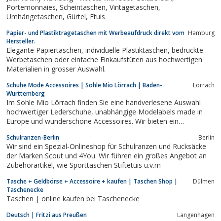
Portemonnaies, Scheintaschen, Vintagetaschen,
Umhängetaschen, Gürtel, Etuis
Papier- und Plastiktragetaschen mit Werbeaufdruck direkt vom
Hamburg
Hersteller.
Elegante Papiertaschen, individuelle Plastiktaschen, bedruckte
Werbetaschen oder einfache Einkaufstüten aus hochwertigen
Materialien in grosser Auswahl.
Schuhe Mode Accessoires | Sohle Mio Lörrach | Baden-
Lörrach
Württemberg
Im Sohle Mio Lörrach finden Sie eine handverlesene Auswahl
hochwertiger Lederschuhe, unabhängige Modelabels made in
Europe und wunderschöne Accessoires. Wir bieten ein
qualitatives Sortiment an Marken für den Alltag und besondere
Schulranzen-Berlin
Berlin
Anlässe.
Wir sind ein Spezial-Onlineshop für Schulranzen und Rucksäcke
der Marken Scout und 4You. Wir führen ein großes Angebot an
Zubehörartikel, wie Sporttaschen Stiftetuis u.v.m
Tasche + Geldbörse + Accessoire + kaufen | Taschen Shop |
Dülmen
Taschenecke
Taschen | online kaufen bei Taschenecke
Deutsch | Fritzi aus Preußen
Langenhagen