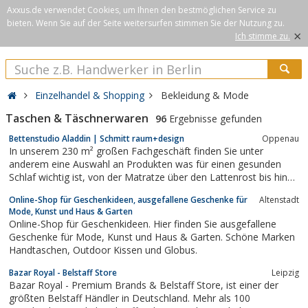
Axxus.de verwendet Cookies, um Ihnen den bestmöglichen Service zu
bieten. Wenn Sie auf der Seite weitersurfen stimmen Sie der Nutzung zu.
×
Ich stimme zu.
Einzelhandel & Shopping
Bekleidung & Mode
Taschen & Täschnerwaren
96
Ergebnisse gefunden
Bettenstudio Aladdin | Schmitt raum+design
Oppenau
In unserem 230 m² großen Fachgeschäft finden Sie unter
anderem eine Auswahl an Produkten was für einen gesunden
Schlaf wichtig ist, von der Matratze über den Lattenrost bis hin
zu Bettwaren und Bettwäsche.
Online-Shop für Geschenkideen, ausgefallene Geschenke für
Altenstadt
Mode, Kunst und Haus & Garten
Online-Shop für Geschenkideen. Hier finden Sie ausgefallene
Geschenke für Mode, Kunst und Haus & Garten. Schöne Marken
Handtaschen, Outdoor Kissen und Globus.
Bazar Royal - Belstaff Store
Leipzig
Bazar Royal - Premium Brands & Belstaff Store, ist einer der
größten Belstaff Händler in Deutschland. Mehr als 100