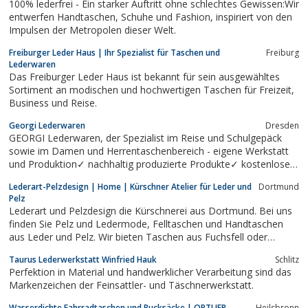
100% lederfrei - Ein starker Auftritt ohne schlechtes Gewissen:Wir
entwerfen Handtaschen, Schuhe und Fashion, inspiriert von den
Impulsen der Metropolen dieser Welt.
Freiburger Leder Haus | Ihr Spezialist für Taschen und
Freiburg
Lederwaren
Das Freiburger Leder Haus ist bekannt für sein ausgewähltes
Sortiment an modischen und hochwertigen Taschen für Freizeit,
Business und Reise.
Georgi Lederwaren
Dresden
GEORGI Lederwaren, der Spezialist im Reise und Schulgepäck
sowie im Damen und Herrentaschenbereich - eigene Werkstatt
und Produktion✓ nachhaltig produzierte Produkte✓ kostenloser
Versand in DE✓
Lederart-Pelzdesign | Home | Kürschner Atelier für Leder und
Dortmund
Pelz
Lederart und Pelzdesign die Kürschnerei aus Dortmund. Bei uns
finden Sie Pelz und Ledermode, Felltaschen und Handtaschen
aus Leder und Pelz. Wir bieten Taschen aus Fuchsfell oder
Tibetlamm und Springbock und verschiedene Pelzschals.
Taurus Lederwerkstatt Winfried Hauk
Schlitz
Perfektion in Material und handwerklicher Verarbeitung sind das
Markenzeichen der Feinsattler- und Täschnerwerkstatt.
Wasserdichte Fahrradtaschen und Rucksäcke | ORTLIEB
Heilsbronn