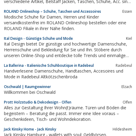
verschiedene Artikel, Belstaff Jacken, Taschen, Schuhe, Acc. sind
im Online Shop und im Ladengeschäft zu finden. Ausserdem im
ROLAND Onlineshop – Schuhe, Taschen und Accessoires
Essen
Store die aktuellen Kollektion von Ed Hardy, Smet, True Religion,
Modische Schuhe für Damen, Herren und Kinder
Moma, Nolita,...
versandkostenfrei im ROLAND Onlineshop bestellen oder eine
ROLAND Filiale in ihrer Nähe finden.
Ital Design - Günstige Schuhe und Mode
Kiel
Ital Design bietet Dir günstige und hochwertige Damenschuhe,
Herrenschuhe und Bekleidung für Sie und Ihn. Stöbere durch
unseren Online-Shop und entdecke tolle Trends und einmalige
Angebote!
La Ballerina - Italienische Schuhboutique in Radebeul
Radebeul
Handverlesene Damenschuhe, Handtaschen, Accesoires und
Mode in Radebeul Altkötzschenbroda
Oschwald | Raumgewinner
Elzach
Willkommen bei Oschwald
Prott Holzstudio & Dekodesign - Olfen
Olfen
Alles zur Gestaltung Ihrer Wohn(t)räume. Türen und Böden die
begeistern – Beratung die passt. Immer eine Idee voraus –
Geschenkideen, Tisch- und Wohndekoration.
Jack Kinsky Home - Jack Kinsky
Hildesheim
Jack Kinsky Hamburg - wallets with soul: Geldbörsen,