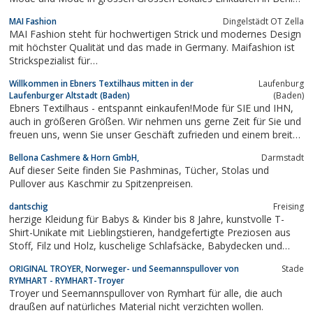
- Plus Size Fashion Berlin - Curvy Fashion Berlin - Mode in
MAI Fashion
Dingelstädt OT Zella
grossen Grössen Berlin
MAI Fashion steht für hochwertigen Strick und modernes Design
mit höchster Qualität und das made in Germany. Maifashion ist
Strick­spezialist für…
Willkommen in Ebners Textilhaus mitten in der
Laufenburg
Laufenburger Altstadt (Baden)
(Baden)
Ebners Textilhaus - entspannt einkaufen!Mode für SIE und IHN,
auch in größeren Größen. Wir nehmen uns gerne Zeit für Sie und
freuen uns, wenn Sie unser Geschäft zufrieden und einem breiten
Lächeln wieder verlassen.Nach dem Motto: weiter denken, näher
Bellona Cashmere & Horn GmbH,
Darmstadt
einkaufen!
Auf dieser Seite finden Sie Pashminas, Tücher, Stolas und
Pullover aus Kaschmir zu Spitzenpreisen.
dantschig
Freising
herzige Kleidung für Babys & Kinder bis 8 Jahre, kunstvolle T-
Shirt-Unikate mit Lieblingstieren, handgefertigte Preziosen aus
Stoff, Filz und Holz, kuschelige Schlafsäcke, Babydecken und
Zubehör, Geschenke zur Geburt und allen anderen Anlässen,
ORIGINAL TROYER, Norweger- und Seemannspullover von
Stade
ansprechende Mode für werdende & stillende Mütter, feine
RYMHART - RYMHART-Troyer
Strickwaren...
Troyer und Seemannspullover von Rymhart für alle, die auch
draußen auf natürliches Material nicht verzichten wollen.