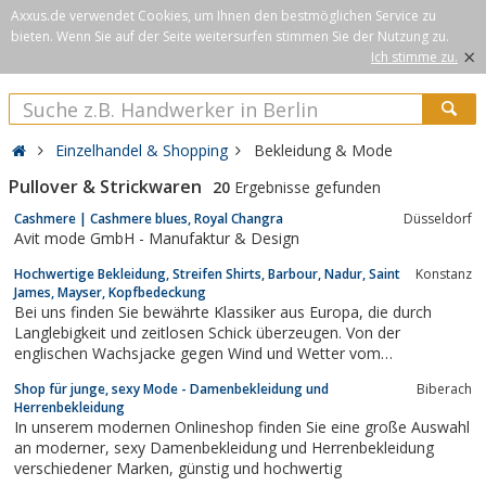
Axxus.de verwendet Cookies, um Ihnen den bestmöglichen Service zu
bieten. Wenn Sie auf der Seite weitersurfen stimmen Sie der Nutzung zu.
×
Ich stimme zu.
Einzelhandel & Shopping
Bekleidung & Mode
Pullover & Strickwaren
20
Ergebnisse gefunden
Cashmere | Cashmere blues, Royal Changra
Düsseldorf
Avit mode GmbH - Manufaktur & Design
Hochwertige Bekleidung, Streifen Shirts, Barbour, Nadur, Saint
Konstanz
James, Mayser, Kopfbedeckung
Bei uns finden Sie bewährte Klassiker aus Europa, die durch
Langlebigkeit und zeitlosen Schick überzeugen. Von der
englischen Wachsjacke gegen Wind und Wetter vom
Traditionshaus Barbour bis zu den original bretonischen
Shop für junge, sexy Mode - Damenbekleidung und
Biberach
Streifenshirts von Saint James für Liebhaber des mediterranen
Herrenbekleidung
Looks, vom klassischen Lambswool Pullover von Peter...
In unserem modernen Onlineshop finden Sie eine große Auswahl
an moderner, sexy Damenbekleidung und Herrenbekleidung
verschiedener Marken, günstig und hochwertig