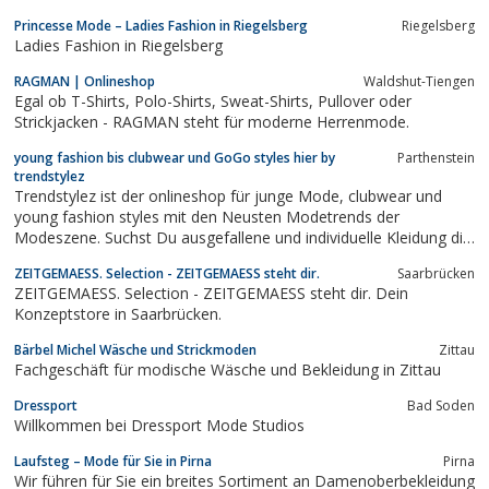
Princesse Mode – Ladies Fashion in Riegelsberg
Riegelsberg
Ladies Fashion in Riegelsberg
RAGMAN | Onlineshop
Waldshut-Tiengen
Egal ob T-Shirts, Polo-Shirts, Sweat-Shirts, Pullover oder
Strickjacken - RAGMAN steht für moderne Herrenmode.
young fashion bis clubwear und GoGo styles hier by
Parthenstein
trendstylez
Trendstylez ist der onlineshop für junge Mode, clubwear und
young fashion styles mit den Neusten Modetrends der
Modeszene. Suchst Du ausgefallene und individuelle Kleidung die
es nicht im Laden gibt, bist du bei uns im onlineshop genau
ZEITGEMAESS. Selection - ZEITGEMAESS steht dir.
Saarbrücken
richtig. Jeden Sonntag stellen wir die schönsten Collektionen bei
ZEITGEMAESS. Selection - ZEITGEMAESS steht dir. Dein
uns im Shop vor und du kannst...
Konzeptstore in Saarbrücken.
Bärbel Michel Wäsche und Strickmoden
Zittau
Fachgeschäft für modische Wäsche und Bekleidung in Zittau
Dressport
Bad Soden
Willkommen bei Dressport Mode Studios
Laufsteg – Mode für Sie in Pirna
Pirna
Wir führen für Sie ein breites Sortiment an Damenoberbekleidung