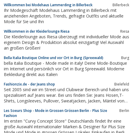
Willkommen bei Modehaus Lammerding in Billerbeck
Billerbeck
Ihr Modegeschäft Modehaus Lammerding in Billerbeck mit
anziehenden Angeboten, Trends, gefragte Outfits und aktuelle
Mode für Sie und Ihn
Willkommen in der Kleiderlounge Riesa
Riesa
Die Kleiderlounge aus Riesa überzeugt mit individueller Mode aus
eigenem Design & Produktion absolut einzigartig! Viel Auswahl
an großen Größen!
Bella Italia Boutique Online und vor Ort in Burg (Spreewald)
Burg
bella italia Boutique - Mode made in italy! Deine Mode-Boutique
im Internet und persönlich vor Ort in Burg Spreewald. Moderne
Bekleidung direkt aus Italien
Fashionzix.de - der Jeans shop
Bielefeld
Seit 2005 sind wir im Street-und Clubwear Bereich und haben uns
spezialisiert auf Jeans wear. Bei uns finden Sie: Jeans Hosen,T-
Shirts, Longsleeves, Pullover, Sweatjacken, Jacken, Mäntel von
Marken wie Cipo & Baxx, Redbridge, Kosmo Lupo.
Les Soeurs Shop - Mode in Grossen Grössen Berlin - Plus Size
Berlin
Fashion
Im ersten "Curvy Concept Store" Deutschlands findet Ihr eine
große Auswahl internationaler Marken & Designer für Plus Size
Mode und Mode in grossen Grössen Lokales Einkaufen in Berlin