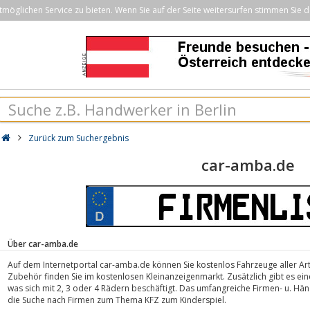
öglichen Service zu bieten. Wenn Sie auf der Seite weitersurfen stimmen Sie d
Zurück zum Suchergebnis
car-amba.de
Über car-amba.de
Auf dem Internetportal car-amba.de können Sie kostenlos Fahrzeuge aller Art m
Zubehör finden Sie im kostenlosen Kleinanzeigenmarkt. Zusätzlich gibt es eine 
was sich mit 2, 3 oder 4 Rädern beschäftigt. Das umfangreiche Firmen- u. Hän
die Suche nach Firmen zum Thema KFZ zum Kinderspiel.