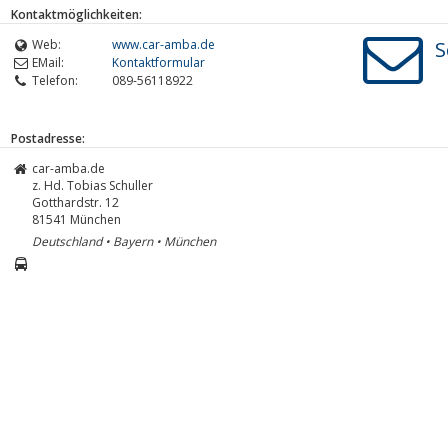
Kontaktmöglichkeiten:
Web:
www.car-amba.de
S
EMail:
Kontaktformular
Telefon:
089-56118922
Postadresse:
car-amba.de
z. Hd. Tobias Schuller
Gotthardstr. 12
81541
München
Deutschland • Bayern • München