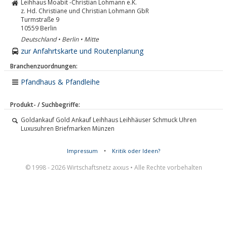
Leihhaus Moabit -Christian Lohmann e.K.
z. Hd. Christiane und Christian Lohmann GbR
Turmstraße 9
10559
Berlin
Deutschland • Berlin • Mitte
zur Anfahrtskarte und Routenplanung
Branchenzuordnungen:
Pfandhaus & Pfandleihe
Produkt- / Suchbegriffe:
Goldankauf Gold Ankauf Leihhaus Leihhäuser Schmuck Uhren
Luxusuhren Briefmarken Münzen
Impressum
•
Kritik oder Ideen?
© 1998 - 2026 Wirtschaftsnetz axxus • Alle Rechte vorbehalten