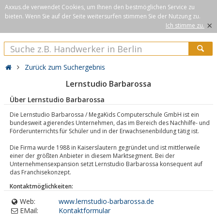
Axxus.de verwendet Cookies, um Ihnen den bestmöglichen Service zu
bieten. Wenn Sie auf der Seite weitersurfen stimmen Sie der Nutzung zu.
×
Ich stimme zu.
Zurück zum Suchergebnis
Lernstudio Barbarossa
Über Lernstudio Barbarossa
Die Lernstudio Barbarossa / MegaKids Computerschule GmbH ist ein
bundesweit agierendes Unternehmen, das im Bereich des Nachhilfe- und
Förderunterrichts für Schüler und in der Erwachsenenbildung tätig ist.
Die Firma wurde 1988 in Kaiserslautern gegründet und ist mittlerweile
einer der größten Anbieter in diesem Marktsegment. Bei der
Unternehmensexpansion setzt Lernstudio Barbarossa konsequent auf
das Franchisekonzept.
Kontaktmöglichkeiten:
Web:
www.lernstudio-barbarossa.de
EMail:
Kontaktformular