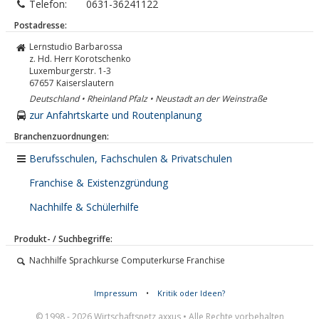
Telefon:
0631-36241122
Postadresse:
Lernstudio Barbarossa
z. Hd. Herr Korotschenko
Luxemburgerstr. 1-3
67657
Kaiserslautern
Deutschland • Rheinland Pfalz • Neustadt an der Weinstraße
zur Anfahrtskarte und Routenplanung
Branchenzuordnungen:
Berufsschulen, Fachschulen & Privatschulen
Franchise & Existenzgründung
Nachhilfe & Schülerhilfe
Produkt- / Suchbegriffe:
Nachhilfe Sprachkurse Computerkurse Franchise
Impressum
•
Kritik oder Ideen?
© 1998 - 2026 Wirtschaftsnetz axxus • Alle Rechte vorbehalten