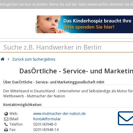
öglichen Service zu bieten. Wenn Sie auf der Seite weitersurfen stimmen Sie d
Zurück zum Suchergebnis
DasÖrtliche - Service- und Market
Über DasÖrtliche - Service- und Marketinggesellschaft mbH
Der Mittelstand in Deutschland - Unternehmer und Selbständige als Motor für 
Wettbewerb - Mutmacher der Nation
Kontaktmöglichkeiten:
Web:
www.mutmacher-der-nation.de
EMail:
Kontaktformular
Telefon:
0201/43948-0
Fax:
0201/43948-14