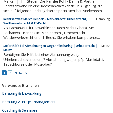
Marken | IT | SteuernDie Kanzlei Röhl · Dehm & Partner
Erfindungen, Lizenzen und Verträgen.
Rechtsanwälte ist eine Rechtsanwaltskanzlei in Augsburg, die
sich auf folgende Rechtsgebiete spezialisiert hat:Markenrecht ·
Markenanmeldungen · MarkenschutzIT-Recht · Softwarerecht ·
Rechtsanwalt Marco Bennek – Markenrecht, Urheberrecht,
Hamburg
Datenschutzrechtgewerblicher Rechtsschutz ·
Wettbewerbsrecht & IT-Recht
Wettbewerbsrecht...
Als Fachanwalt für gewerblichen Rechtsschutz berät Sie
Fachanwalt Bennek im Markenrecht, Urheberrecht,
Wettbewerbsrecht und IT-Recht. Sie erhalten kompetente
Unterstützung beim Anmelden Ihrer Eigenmarke, sei es auf
Soforthilfe bei Abmahnungen wegen filesharing | Urheberrecht |
Mainz
nationaler oder internationaler Ebene. Auch bei Abmahnungen
Mainz
erhalten Sie tatkräftige Unterstützung. Termine...
Benötigen Sie Hilfe bei einer Abmahnung wegen
Urheberrechtsverletzung? Abmahnung wegen p2p Musikdatei,
Tauschbörse oder Musikklau?
1
2
Nächste Seite
Verwandte Branchen
Beratung & Entwicklung
Beratung & Projektmanagement
Coaching & Seminare