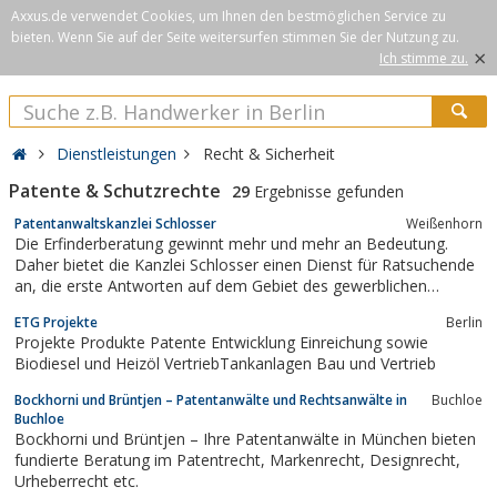
Axxus.de verwendet Cookies, um Ihnen den bestmöglichen Service zu
bieten. Wenn Sie auf der Seite weitersurfen stimmen Sie der Nutzung zu.
×
Ich stimme zu.
Dienstleistungen
Recht & Sicherheit
Patente & Schutzrechte
29
Ergebnisse gefunden
Patentanwaltskanzlei Schlosser
Weißenhorn
Die Erfinderberatung gewinnt mehr und mehr an Bedeutung.
Daher bietet die Kanzlei Schlosser einen Dienst für Ratsuchende
an, die erste Antworten auf dem Gebiet des gewerblichen
Rechtsschutzes suchen. Hierfür steht Patentanwalt Stefan
ETG Projekte
Berlin
Schlosser nach Terminabsprache zur Verfügung.In einem ersten
Projekte Produkte Patente Entwicklung Einreichung sowie
Gespräch wird u. a. Auskunft...
Biodiesel und Heizöl VertriebTankanlagen Bau und Vertrieb
Bockhorni und Brüntjen – Patentanwälte und Rechtsanwälte in
Buchloe
Buchloe
Bockhorni und Brüntjen – Ihre Patentanwälte in München bieten
fundierte Beratung im Patentrecht, Markenrecht, Designrecht,
Urheberrecht etc.