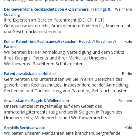
Europa und Asien (Japan, Korea); Verhandlungssprachen:
Der Gewerbliche Rechtsschutz von A-Z Seminare, Trainings &
Weinheim
englisch, japanisch, russisch
Coaching
Ihre Experten im Bereich Patentrecht (DE, EP, PCT),
Gebrauchsmusterrecht, Arbeitnehmererfinderrecht, Markenrecht
und Geschmacksmusterrecht.
Kölner Patent- und Rechtsanwaltskanzlei – Hübsch // Kirschner //
Köln
Partner
Wir beraten bei der Anmeldung, Verteidigung und dem Schutz
Ihres Designs, Patents und Ihrer Marke, zu Urheber-,
Wettbewerbs- & weiteren Schutzrechten.
Patentanwaltskanzlei Hilscher
Berlin
Gern beraten und unterstützen wir Sie in allen Bereichen des
gewerblichen Rechtsschutzes. Insbesondere bei der Anmeldung,
Recherche und Durchsetzung von Patenten, Gebrauchsmustern,
Marken und Geschmacksmustern stehen wir Ihnen gern zur
Anwaltskanzlei Pagels & Wollersheim
Bremen
Seite.
Unsere Kanzlei ist regelmäßig auf dem Gebiet des
Immaterialgüterrechts tätig und berät Sie gern in Fragen des
Urheberrechts, Markenrechts und Wettbewerbrechts.
Greyhills Rechtsanwälte
Köln
Wir bieten unseren Mandanten eine branchenübergreifende