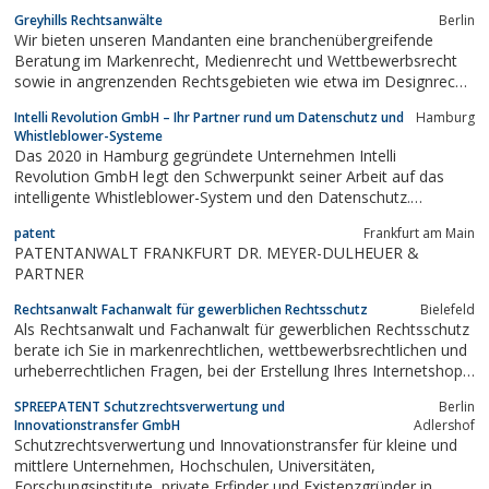
Greyhills Rechtsanwälte
Berlin
Wir bieten unseren Mandanten eine branchenübergreifende
Beratung im Markenrecht, Medienrecht und Wettbewerbsrecht
sowie in angrenzenden Rechtsgebieten wie etwa im Designrecht,
Unternehmenskennzeichenrecht, Lebensmittelrecht,
Intelli Revolution GmbH – Ihr Partner rund um Datenschutz und
Hamburg
Datenschutzrecht, Recht zum Schutz von
Whistleblower-Systeme
Geschäftsgeheimnissen sowie im Äußerungsrecht.
Das 2020 in Hamburg gegründete Unternehmen Intelli
Revolution GmbH legt den Schwerpunkt seiner Arbeit auf das
intelligente Whistleblower-System und den Datenschutz.
Letzteres erfolgte durch den 2022 integrierten Geschäftsbereich
patent
Frankfurt am Main
Datenschutz, der unter der Marke BEREDI Datenschutz geführt
PATENTANWALT FRANKFURT DR. MEYER-DULHEUER &
wird. Wir bieten Ihnen qualifizierte...
PARTNER
Rechtsanwalt Fachanwalt für gewerblichen Rechtsschutz
Bielefeld
Als Rechtsanwalt und Fachanwalt für gewerblichen Rechtsschutz
berate ich Sie in markenrechtlichen, wettbewerbsrechtlichen und
urheberrechtlichen Fragen, bei der Erstellung Ihres Internetshops,
und bei Abmahnungen.Auch bei anderen Fragen können Sie
SPREEPATENT Schutzrechtsverwertung und
Berlin
jederzeit auf den Sachverstand der Kanzlei zurückgreifen, in der
Innovationstransfer GmbH
Adlershof
insgesamt 10...
Schutzrechtsverwertung und Innovationstransfer für kleine und
mittlere Unternehmen, Hochschulen, Universitäten,
Forschungsinstitute, private Erfinder und Existenzgründer in