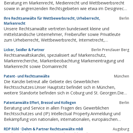
Beratung im Markenrecht, Medienrecht und Wettbewerbsrecht
sowie in angrenzenden Rechtsgebieten wie etwa im Designrecht,
Unternehmenskennzeichenrecht, Lebensmittelrecht,
Ihre Rechtsanwälte für Wettbewerbsrecht, Urheberrecht,
Berlin
Datenschutzrecht, Recht zum Schutz von
Markenrecht
Geschäftsgeheimnissen sowie im Äußerungsrecht.
Unsere Rechtsanwälte vertreten bundesweit kleine und
mittelständische Unternehmer, Freiberufler sowie Privatleute
zum Urheberrecht, Wettbewerbsrecht, Internetrecht,
Markenrecht, Domainrecht, Persönlichkeitsrecht im Internet,
Licker, Seidler & Partner
Berlin Prenzlauer Berg
“Ebay-Recht” und Vertragsrecht.
Rechtsanwaltskanzlei, spezialisiert auf Markenschutz,
Markenrecherche, Markenbeobachtung Markeneintragung und
Markenrecht sowie Domainrecht
Patent- und Rechtsanwälte
München
Die Kanzlei betreut alle Gebiete des Gewerblichen
Rechtsschutzes.Unser Hauptsitz befindet sich in München,
weitere Standorte befinden sich in Coburg und St. Georgen.Die
Patentanwälte von RSW verfügen über Fachkenntnisse in allen
Patentanwälte Effert, Bressel und Kollegen
Berlin
technischen Bereichen.
Beratung und Service in allen Fragen des Gewerblichen
Rechtsschutzes und (IP) Intellectual Property.Anmeldung und
Bekämpfung von nationalen, internationalen, europäischen
Patenten, Gebrauchsmustern, Marken, Geschmacksmustern -
RDP Röhl · Dehm & Partner Rechtsanwälte mbB
Augsburg
amtlich, gerichtlich und außergerichtlich. Beratung zu