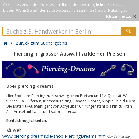
Axxus.de verwendet Cookies, um Ihnen den bestmöglichen Service zu
bieten. Wenn Sie auf der Seite weitersurfen stimmen Sie der Nutzung zu.
×
Ich stimme zu.
Zurück zum Suchergebnis
Piercing in grosser Auswahl zu kleinen Preisen
Über piercing-dreams
Hier findet Ihr Piercing zu erschwinglichen Preisen und 1A Qualität. Wir
führen u.a. Hufeisen, Klemmkugelring, Banane, Labret, Nipple Shield u.v.m.
Die Material-Auswahl geht von Acryl über Chirurgenstahl bis hin zu Titan.
Alle Artikel auf Lager und sofort lieferbar !
Kontaktmöglichkeiten:
Web:
www.piercing-dreams.de/shop-PiercingDreams.html
(Zur Zeit ist die