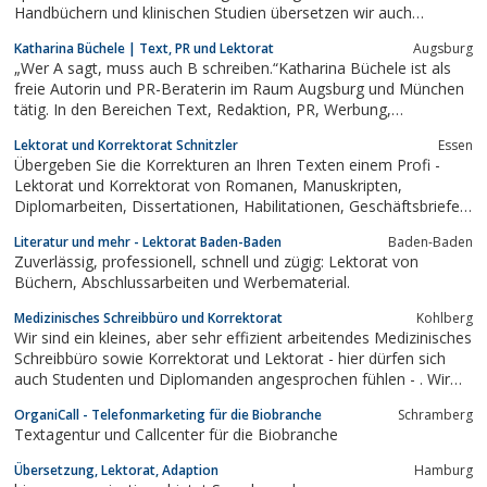
Handbüchern und klinischen Studien übersetzen wir auch
Webseiten, Produktkataloge und Verträge. Selbstverständlich
Katharina Büchele | Text, PR und Lektorat
Augsburg
zählen auch beglaubigte Übersetzungen und Eilaufträge zu
„Wer A sagt, muss auch B schreiben.“Katharina Büchele ist als
unserem Portfolio. Neben den Sprachen...
freie Autorin und PR-Beraterin im Raum Augsburg und München
tätig. In den Bereichen Text, Redaktion, PR, Werbung,
Konzeption, Social Media und Lektorat setzt sie
Lektorat und Korrektorat Schnitzler
Essen
maßgeschneiderte Kommunikationsmaßnahmen um, sowohl
Übergeben Sie die Korrekturen an Ihren Texten einem Profi -
online im Internet als auch offline...
Lektorat und Korrektorat von Romanen, Manuskripten,
Diplomarbeiten, Dissertationen, Habilitationen, Geschäftsbriefen
und vieles andere mehr
Literatur und mehr - Lektorat Baden-Baden
Baden-Baden
Zuverlässig, professionell, schnell und zügig: Lektorat von
Büchern, Abschlussarbeiten und Werbematerial.
Medizinisches Schreibbüro und Korrektorat
Kohlberg
Wir sind ein kleines, aber sehr effizient arbeitendes Medizinisches
Schreibbüro sowie Korrektorat und Lektorat - hier dürfen sich
auch Studenten und Diplomanden angesprochen fühlen - . Wir
arbeiten mit Ihnen auf sehr persönlicher vertrauensvoller Ebene
OrganiCall - Telefonmarketing für die Biobranche
Schramberg
zusammen und gehen auf Ihre Wünsche ganz individuell ein.
Textagentur und Callcenter für die Biobranche
Ferner...
Übersetzung, Lektorat, Adaption
Hamburg