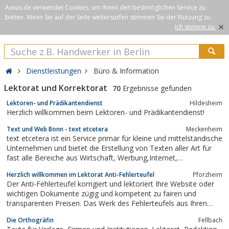
Axxus.de verwendet Cookies, um Ihnen den bestmöglichen Service zu
bieten. Wenn Sie auf der Seite weitersurfen stimmen Sie der Nutzung zu.
×
Ich stimme zu.
Dienstleistungen
Büro & Information
Lektorat und Korrektorat
70
Ergebnisse gefunden
Lektoren- und Prädikantendienst
Hildesheim
Herzlich willkommen beim Lektoren- und Prädikantendienst!
Text und Web Bonn - text etcetera
Meckenheim
text etcetera ist ein Service primär für kleine und mittelständische
Unternehmen und bietet die Erstellung von Texten aller Art für
fast alle Bereiche aus Wirtschaft, Werbung,Internet,
Wissenschaft und Literatur inkl. Layout, Formatierung, Korrektur,
Herzlich willkommen im Lektorat Anti-Fehlerteufel
Pforzheim
Lektorat und Übersetzung deutsch-englisch. Zudem im
Der Anti-Fehlerteufel korrigiert und lektoriert Ihre Website oder
Leistungsspektrum:...
wichtigen Dokumente zügig und kompetent zu fairen und
transparenten Preisen. Das Werk des Fehlerteufels aus Ihren
Texten zu vertreiben, ist seine (meine) Berufung.
Die Orthogräfin
Fellbach