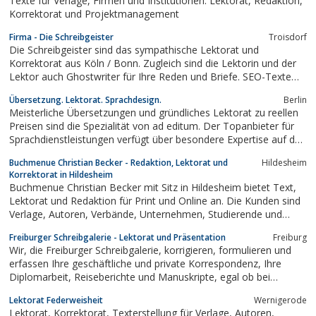
Texte für Verlage, Firmen und Institutionen. Lektorat, Redaktion,
Korrektorat und Projektmanagement
Firma - Die Schreibgeister
Troisdorf
Die Schreibgeister sind das sympathische Lektorat und
Korrektorat aus Köln / Bonn. Zugleich sind die Lektorin und der
Lektor auch Ghostwriter für Ihre Reden und Briefe. SEO-Texte
können Sie ebenfalls in Auftrag geben.
Übersetzung. Lektorat. Sprachdesign.
Berlin
Meisterliche Übersetzungen und gründliches Lektorat zu reellen
Preisen sind die Spezialität von ad editum. Der Topanbieter für
Sprachdienstleistungen verfügt über besondere Expertise auf den
Themengebieten Kommunikation, PR, Finanzkommunikation,
Buchmenue Christian Becker - Redaktion, Lektorat und
Hildesheim
Recht, Wirtschaft, Mode, Lifestyle, Tourismus und Technologie.
Korrektorat in Hildesheim
Unsere...
Buchmenue Christian Becker mit Sitz in Hildesheim bietet Text,
Lektorat und Redaktion für Print und Online an. Die Kunden sind
Verlage, Autoren, Verbände, Unternehmen, Studierende und
Promovenden.
Freiburger Schreibgalerie - Lektorat und Präsentation
Freiburg
Wir, die Freiburger Schreibgalerie, korrigieren, formulieren und
erfassen Ihre geschäftliche und private Korrespondenz, Ihre
Diplomarbeit, Reiseberichte und Manuskripte, egal ob bei
Kinderbücher oder Memoiren.
Lektorat Federweisheit
Wernigerode
Lektorat, Korrektorat, Texterstellung für Verlage, Autoren,