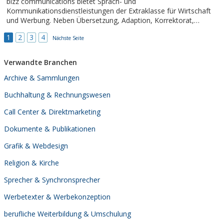
bizz communications bietet Sprach- und
Kommunikationsdienstleistungen der Extraklasse für Wirtschaft
und Werbung. Neben Übersetzung, Adaption, Korrektorat,
Lektorat, Redaktion und Texten in rund 40 Sprachen umfasst das
1
2
3
4
Leistungsspektrum der Agentur auch Layout, Satz,
Nächste Seite
Terminologiemanagement und Sprachberatung. Professionelle,...
Verwandte Branchen
Archive & Sammlungen
Buchhaltung & Rechnungswesen
Call Center & Direktmarketing
Dokumente & Publikationen
Grafik & Webdesign
Religion & Kirche
Sprecher & Synchronsprecher
Werbetexter & Werbekonzeption
berufliche Weiterbildung & Umschulung