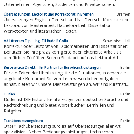
Unternehmen, Agenturen, Studenten und Privatpersonen.
Übersetzungen, Lektorat und Korrektorat in Bremen
Bremen
Übersetzungen Englisch-Deutsch und NL-Deutsch, Korrektur und
Lektorat von Masterarbeit, Bachelorarbeit, Dissertation,
Werbetexten und literarischen Texten.
Ad Litteram Dipl.- Ing. FH Rudolf Golla
Schwäbisch Hall
Korrektur oder Lektorat von Diplomarbeiten und Dissertationen:
Benutzen Sie Ihre präzis korrigierte oder lektorierte Arbeit als
beruflichen Türöffner! Setzen Sie dabei auf das Lektorat Ad
Litteram: Sorgfältig, preiswert und termintreu. Interessanter
Büroservice Direkt - Ihr Partner für Bürodienstleistungen
Berlin
Rabatt für Studenten, mehr Infos unter www.adlitteram.de!
Für die Zeiten der Überlastung, für die Situationen, in denen die
ungeliebte Büroarbeit Sie von Ihren wesentlichen Aufgaben
abhält, bieten wir unsere Dienstleistungen an. Wir sind kurzfristig
einsatzbereit, holen auf Wunsch alle Unterlagen ab und arbeiten
Duden
Berlin
unkompliziert und effizient, auch vor Ort in Ihren Räumen.
Duden ist DIE Instanz für alle Fragen zur deutschen Sprache und
Rechtschreibung und bietet Wörterbücher, Lernhilfen und
Ratgeber.
Fachübersetzungsbüro
Berlin
Unser Fachübersetzungsbüro ist auf Übersetzungen aller Art
spezialisiert. Neben Bedienungsanleitungen, technischen