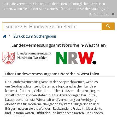
Axxus.de verwendet Cookies, um Ihnen den bestmöglichen Service zu
bieten. Wenn Sie auf der Seite weitersurfen stimmen Sie der Nutzung zu.
×
Ich stimme zu.
Zurück zum Suchergebnis
Landesvermessungsamt Nordrhein-Westfalen
Über Landesvermessungsamt Nordrhein-Westfalen
Das Landesvermessungsamt ist der Ansprechpartner, wenn es
um Geobasisdaten geht: Daten aus topographischen Landes-
karten, Luftbildern, Geländemodellen, Hauskoordinaten, Liegen-
schaftsinformationen stehen z.B. für Anwendungen bei Polizei,
Katastrophenschutz, Wirtschaft und Verwaltung zur Verfügung;
ebenso wie für moderne Navigationssysteme. Bürgerinnen und
Bürgern nutzen sie als Wander-, Radwander-, Freizeit-, Übersichts-
und Regionalkarten, Luftbilder und historische Karten. Das Landes-