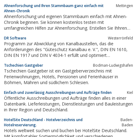
Dienstleister für alle Marken aus der ganzen Welt. Zusätzlich
Ahnenforschung und Ihren Stammbaum ganz einfach mit
Mettingen
werden viele nützliche Informationen rund um das Thema
Ahnen-Chronik
Motorrad angeboten.
Ahnenforschung und eigenen Stammbaum einfach mit Ahnen-
Chronik beginnen. Sie können kostenlos testen mit
umfangreichen Hilfen zur Ahnenforschung. Erstellen Sie Ihhren
Stammbaum in Top Grafik und beteiligen Sie sich am
DR Software
Westerrönfeld
Ahnenarchiv.
Programm zur Abwicklung von Kanalbaustellen, das die
Anforderungen des "Güteschutz Kanalbau e. V.", DIN EN 1610,
DIN EN 1917 und DIN V 4034-1 erfüllt und optimiert
zeitaufwendige Planung, Kalkulation, Arbeitsvorbereitung,
Tschechien Gastgeber
Bodman-Ludwigshafen
Abrechnung von Kanalbaustelle
Tschechien Gastgeber ist ein Gastgeberverzeichnis mit
Ferienwohnungen, Hotels, Pensionen und Ferienhäuser in
Böhmen, Mähren und südlichem Schlesien.
Einfach und zuverlässig Ausschreibungen und Aufträge finden
Kiel
Öffentliche Ausschreibungen und Aufträge finden alles in einer
Datenbank. Lieferleistungen, Dienstleistungen und Bauleistungen
in Ihrer Region und Deutschland.
HotelSite Deutschland - Hotelverzeichnis und
Baden-
Hotelreservierung.
Baden
Hotels weltweit suchen und buchen bei HotelSite Deutschland.
Mit komfortabler Sortiermöglichkeit und verschiedenen