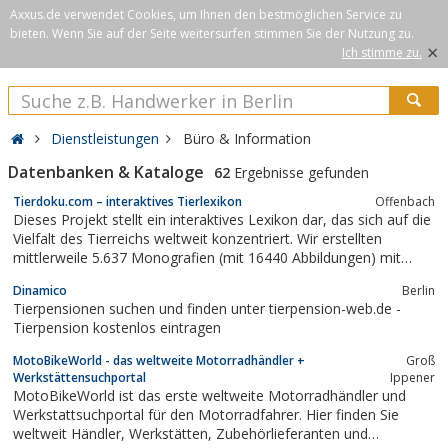
Axxus.de verwendet Cookies, um Ihnen den bestmöglichen Service zu
bieten. Wenn Sie auf der Seite weitersurfen stimmen Sie der Nutzung zu.
×
Ich stimme zu.
Dienstleistungen
Büro & Information
Datenbanken & Kataloge
62
Ergebnisse gefunden
Tierdoku.com – interaktives Tierlexikon
Offenbach
Dieses Projekt stellt ein interaktives Lexikon dar, das sich auf die
Vielfalt des Tierreichs weltweit konzentriert. Wir erstellten
mittlerweile 5.637 Monografien (mit 16440 Abbildungen) mit
einem kleinen Team (3 aktive Autoren) und einem Deutschen
Dinamico
Berlin
Entomologen Danilo Matzke in Eigenarbeit. Es kommen täglich
Tierpensionen suchen und finden unter tierpension-web.de -
neue Tierarten und höhere...
Tierpension kostenlos eintragen
MotoBikeWorld - das weltweite Motorradhändler +
Groß
Werkstättensuchportal
Ippener
MotoBikeWorld ist das erste weltweite Motorradhändler und
Werkstattsuchportal für den Motorradfahrer. Hier finden Sie
weltweit Händler, Werkstätten, Zubehörlieferanten und