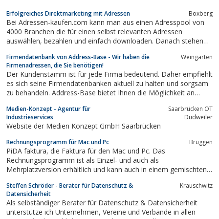
Erfolgreiches Direktmarketing mit Adressen
Boxberg
Bei Adressen-kaufen.com kann man aus einen Adresspool von
4000 Branchen die für einen selbst relevanten Adressen
auswählen, bezahlen und einfach downloaden. Danach stehen
einen die Adressen unbegrenzt zur Verfügung.
Firmendatenbank von Address-Base - Wir haben die
Weingarten
Firmenadressen, die Sie benötigen!
Der Kundenstamm ist für jede Firma bedeutend. Daher empfiehlt
es sich seine Firmendatenbanken aktuell zu halten und sorgsam
zu behandeln. Address-Base bietet Ihnen die Möglichkeit an
durch hochwertige B2B Adressen Neukunden zu gewinnen. Sie
Medien-Konzept - Agentur für
Saarbrücken OT
können durch eine neue Marketing Aktion Ihren Kundenstamm
Industrieservices
Dudweiler
erweitern und auf Ihre Produkte...
Website der Medien Konzept GmbH Saarbrücken
Rechnungsprogramm für Mac und Pc
Brüggen
PiDA faktura, die Faktura für den Mac und Pc. Das
Rechnungsprogramm ist als Einzel- und auch als
Mehrplatzversion erhältlich und kann auch in einem gemischten
Netzwerk (Mac, PC) verwendet werden.
Steffen Schröder - Berater für Datenschutz &
Krauschwitz
Datensicherheit
Als selbständiger Berater für Datenschutz & Datensicherheit
unterstütze ich Unternehmen, Vereine und Verbände in allen