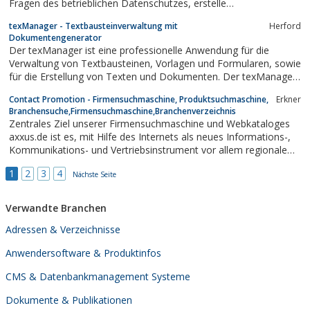
Fragen des betrieblichen Datenschutzes, erstelle
Datenschutzkonzepte und führe Schulungen durch. Eine
texManager - Textbausteinverwaltung mit
Herford
Bestellung zum externen betrieblichen Datenschutzbeauftragten
Dokumentengenerator
ist möglich.
Der texManager ist eine professionelle Anwendung für die
Verwaltung von Textbausteinen, Vorlagen und Formularen, sowie
für die Erstellung von Texten und Dokumenten. Der texManager
ist universell, arbeitet systemübergreifend und kann problemlos
Contact Promotion - Firmensuchmaschine, Produktsuchmaschine,
Erkner
in windowsbasierte Programme wie Word, Excel und Outlook
Branchensuche,Firmensuchmaschine,Branchenverzeichnis
integriert werden. Die...
Zentrales Ziel unserer Firmensuchmaschine und Webkataloges
axxus.de ist es, mit Hilfe des Internets als neues Informations-,
Kommunikations- und Vertriebsinstrument vor allem regionale
Märkte zu erschließen und dabei regionale Unternehmen zu
1
2
3
4
unterstützen. Nutzen Sie unsere Firmensuchmaschine bei der
Nächste Seite
Produktsuche,...
Verwandte Branchen
Adressen & Verzeichnisse
Anwendersoftware & Produktinfos
CMS & Datenbankmanagement Systeme
Dokumente & Publikationen