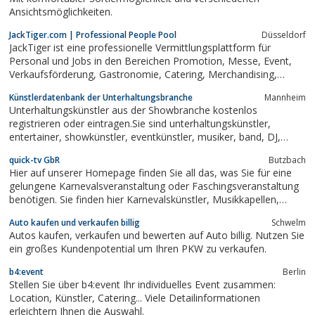
Ansichtsmöglichkeiten.
JackTiger.com | Professional People Pool
Düsseldorf
JackTiger ist eine professionelle Vermittlungsplattform für
Personal und Jobs in den Bereichen Promotion, Messe, Event,
Verkaufsförderung, Gastronomie, Catering, Merchandising,
Marktforschung, Foto, TV, Film, Werbung, PR und Marketing.
Künstlerdatenbank der Unterhaltungsbranche
Mannheim
Unterhaltungskünstler aus der Showbranche kostenlos
registrieren oder eintragen.Sie sind unterhaltungskünstler,
entertainer, showkünstler, eventkünstler, musiker, band, DJ,
sänger, jongleur, artist oder künstler? Dann tragen Sie sich hier
quick-tv GbR
Butzbach
ein.
Hier auf unserer Homepage finden Sie all das, was Sie für eine
gelungene Karnevalsveranstaltung oder Faschingsveranstaltung
benötigen. Sie finden hier Karnevalskünstler, Musikkapellen,
Künstlerbekleidung Faschingsbekleidung, Karnevalsvereine,
Auto kaufen und verkaufen billig
Schwelm
Vereinszubehör, Dekorationsmittel für die Feierlichkeit und
Autos kaufen, verkaufen und bewerten auf Auto billig. Nutzen Sie
sonstiges Zubehör....
ein großes Kundenpotential um Ihren PKW zu verkaufen.
b4:event
Berlin
Stellen Sie über b4:event Ihr individuelles Event zusammen:
Location, Künstler, Catering... Viele Detailinformationen
erleichtern Ihnen die Auswahl.