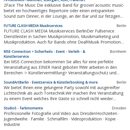
2Face The Music Die exklusive Band für groovin`acoustic music-
bietet ein hochwertiges Repertoire oder einen entspannten
Sound zum Dinner, in der Lounge, an der Bar und zur fetzigen
Party. Unplugged, unterhaltend, dezent präsent und Live.4 Face
FUTURE CLASH MEDIA Musikservices
Berlin
The Music-die Band für den Dance, Lounge und den After-
FUTURE CLASH MEDIA Musikservices BerlinDer Fullservice
Messe- Party Bereich....
Dienstleister in Sachen Musikpromotion, Musikmarketing und
Musikproduktion. Auch für Bands ohne Deal!!Musik Promotion
Berlin Mastering Labelconsulting Plattenfirmen Adressen
MSE-Connection > Sicherheits - Event - Verleih - &
Bornheim
Schallplattenfirmen Kontakte Musik Marketing Musik Produktion
Künstlerservice
Artistdevelopment Talentförderung Web...
Bei MSE-Connection bekommen Sie alles für eine perfekte
Veranstaltung aus EINER Hand geboten !!!Wir arbeiten in den
Bereichen :> Künstlervermittlung> Veranstaltungsschutz und
Bewachungen aller Art> DJ Service sowie Licht & Tontechnik>
SoundArtBerlin - Eventservice & Künstlerbooking & more
Berlin
Verleih von Attraktionsgeräten wie Hüpfburgen, Bullriding usw......
Wir bietet Ihnen eine gelungene Party sowohl mit ausgereifter
Lichttechnik als auch Tontechnik.Wir machen Ihre Veranstaltung
zu einem Event welches Ihre Gäste so schnell nicht wieder
vergessen werden! Unsere DJ´s sind erfahren mit den
StudioS - farbmomente
Dresden
verschiedensten Musikstilen und Partyrichtungen. Mit Animation
Professionelle Fotografie und Video aus DresdenHochzeiten ·
und Partyspielen können wir das...
Jugendweihe · Familie · Schmalfilm · Videoproduktion · Kopie ·
Industrie