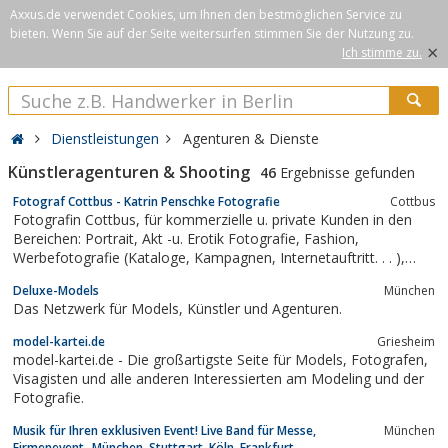
Axxus.de verwendet Cookies, um Ihnen den bestmöglichen Service zu
bieten. Wenn Sie auf der Seite weitersurfen stimmen Sie der Nutzung zu.
×
Ich stimme zu.
Dienstleistungen
Agenturen & Dienste
Künstleragenturen & Shooting
46
Ergebnisse gefunden
Fotograf Cottbus - Katrin Penschke Fotografie
Cottbus
Fotografin Cottbus, für kommerzielle u. private Kunden in den
Bereichen: Portrait, Akt -u. Erotik Fotografie, Fashion,
Werbefotografie (Kataloge, Kampagnen, Internetauftritt. . . ),
Produktfotografie, Image /Businessfotografie, Eventfotografie,
Deluxe-Models
München
Hochzeitsfotografie und Interieur-Fotografie.
Das Netzwerk für Models, Künstler und Agenturen.
model-kartei.de
Griesheim
model-kartei.de - Die großartigste Seite für Models, Fotografen,
Visagisten und alle anderen Interessierten am Modeling und der
Fotografie.
Musik für Ihren exklusiven Event! Live Band für Messe,
München
Firmenevent- München, Stuttgart, Köln, Frankfurt