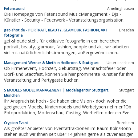
SAT1, ZDF, Premiere; Pro7...) belegen die Professionalität
Fetensound
Amelinghausen
unserer Arbeit. Sie suchen aufseheneregende Showprogramme,
Die Homepage von Fetensound MusicManagement - DJs -
erstklassige Bands...
Künstler - Security - Feuerwerk - Veranstaltungsorganisation.
get-shot.de - PORTRAIT, BEAUTY, GLAMOUR, FASHION, AKT
Dresden
fotografie
get-shot.de steht für exklusive fotografie in den bereichen
portrait, beauty, glamour, fashion, people und akt. wir arbeiten
viel mit natürlichen lichtstimmungen, außergewöhnlichen
hintergründen und retro mobiliar (50er bis 70er jahre und modern
Management Werner & Mieth in Heilbronn & Stuttgart
Untereisesheim
style). zu unseren kunden zählen die stars aus könig der löwen
Ob Firmenevent, Hochzeit, Geburtstag, Weihnachtsfeier oder
genauso wie...
Dorf- und Stadtfest, können Sie hier prominente Künstler für Ihre
Veranstaltung und Partygäste buchen.
S MODELS MODEL MANAGEMENT | Modelagentur Stuttgart,
Stuttgart
München
Ihr Anspruch ist hoch - Sie haben eine Vision - doch woher die
geeigneten Models, Kindermodels und Werbetypen nehmen?Ob
Fotoproduktion, Modenschau, Casting, Werbefilm oder ein Event
der Superlative - unsere Agentursetzt Ihre Wünsche mit
Crypton Event
Bornheim
Begeisterung und Liebe zum Detail um.
Als größter Anbieter von Eventattraktionen im Raum Köln/Bonn
stehen auch wir Ihnen seit über 14 Jahren gerne als zuverlässiger