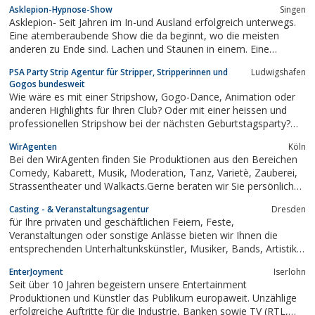
Asklepion-Hypnose-Show
Singen
Asklepion- Seit Jahren im In-und Ausland erfolgreich unterwegs.
Eine atemberaubende Show die da beginnt, wo die meisten
anderen zu Ende sind. Lachen und Staunen in einem. Eine
aussergewöhnliche Präsentation der Hypnose.Bekannt aus
PSA Party Strip Agentur für Stripper, Stripperinnen und
Ludwigshafen
Presse und TV
Gogos bundesweit
Wie wäre es mit einer Stripshow, Gogo-Dance, Animation oder
anderen Highlights für Ihren Club? Oder mit einer heissen und
professionellen Stripshow bei der nächsten Geburtstagsparty?
Unsere Profi Stripper, Stripperinnen und Gogos tanzen für Sie im
WirAgenten
Köln
Raum Frankfurt, Mannheim, Karlsruhe, Stuttgart und bundesweit.
Bei den WirAgenten finden Sie Produktionen aus den Bereichen
Schauen Sie sich...
Comedy, Kabarett, Musik, Moderation, Tanz, Varietè, Zauberei,
Strassentheater und Walkacts.Gerne beraten wir Sie persönlich
bei der individuellen Zusammenstellung und Gestaltung des
Casting - & Veranstaltungsagentur
Dresden
Künstlerprogramms für Ihre Veranstaltung.100 Künstler auf einen
für Ihre privaten und geschäftlichen Feiern, Feste,
Klick nach...
Veranstaltungen oder sonstige Anlässe bieten wir Ihnen die
entsprechenden Unterhaltunkskünstler, Musiker, Bands, Artistik,
Kinderprogramme,Themenfeste, Konzepte, Beratung, Planung,
EnterJoyment
Iserlohn
Organisation, Programmgestaltung und Durchführung Ihrer
Seit über 10 Jahren begeistern unsere Entertainment
Veranstaltung und vieles mehr was...
Produktionen und Künstler das Publikum europaweit. Unzählige
erfolgreiche Auftritte für die Industrie, Banken sowie TV (RTL,