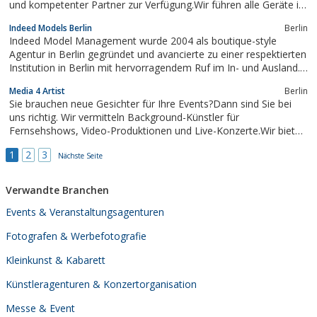
und kompetenter Partner zur Verfügung.Wir führen alle Geräte im
eigenen Fundus, fordern Sie noch heute unseren kostenlosen
Indeed Models Berlin
Berlin
Mietkatalog an!www.crypton-event.deUnterhaltung mit...
Indeed Model Management wurde 2004 als boutique-style
Agentur in Berlin gegründet und avancierte zu einer respektierten
Institution in Berlin mit hervorragendem Ruf im In- und Ausland.
Neben weiblichen und männlichen Models repräsentiert Indeed
Media 4 Artist
Berlin
Model Management auch Schauspieler und dreherfahrene
Sie brauchen neue Gesichter für Ihre Events?Dann sind Sie bei
Darsteller.
uns richtig. Wir vermitteln Background-Künstler für
Fernsehshows, Video-Produktionen und Live-Konzerte.Wir bieten
die professionelle Zusammenstellung einer Pop- & Rockband,
1
2
3
eines Klassik-Ensembles, einer Jazz- oder Salsa - Gruppe etc. und
Nächste Seite
organisieren...
Verwandte Branchen
Events & Veranstaltungsagenturen
Fotografen & Werbefotografie
Kleinkunst & Kabarett
Künstleragenturen & Konzertorganisation
Messe & Event