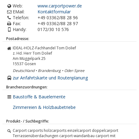
Web:
www.carportpower.de
EMail:
Kontaktformular
Telefon:
+49 03362/88 28 96
Fax:
+49 03362/88 28 97
Handy:
0172/30 10 576
Postadresse:
IDEAL-HOLZ-Fachhandel Tom Dolief
z. Hd. Herr Tom Dolief
Am Müggelpark 25
15537
Gosen
Deutschland • Brandenburg • Oder-Spree
zur Anfahrtskarte und Routenplanung
Branchenzuordnungen:
Baustoffe & Bauelemente
Zimmereien & Holzbaubetriebe
Produkt- / Suchbegriffe:
Carport carports holzcarports einzelcarport doppelcarport
Terrassenüberdachungen carport-wandanbau carport mit