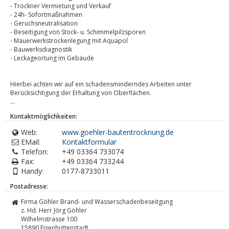
- Trockner Vermietung und Verkauf
- 24h- Sofortmaßnahmen
- Geruchsneutralisation
- Beseitigung von Stock- u. Schimmelpilzsporen
- Mauerwerkstrockenlegung mit Aquapol
- Bauwerksdiagnostik
- Leckageortung im Gebäude
Hierbei achten wir auf ein schadensminderndes Arbeiten unter
Berücksichtigung der Erhaltung von Oberflächen.
...
Kontaktmöglichkeiten:
Web:
www.goehler-bautentrocknung.de
EMail:
Kontaktformular
Telefon:
+49 03364 733074
Fax:
+49 03364 733244
Handy:
0177-8733011
Postadresse:
Firma Göhler Brand- und Wasserschadenbeseitgung
z. Hd. Herr Jörg Göhler
Wilhelmstrasse 100
15890
Eisenhüttenstadt