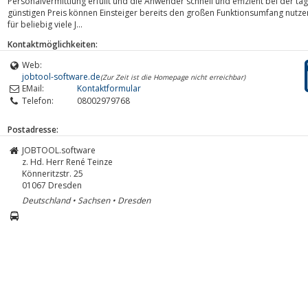
Personalvermittlung erfüllt und die Anwender schnell und effizient bei der täg
günstigen Preis können Einsteiger bereits den großen Funktionsumfang nutzen.
für beliebig viele J...
Kontaktmöglichkeiten:
Web:
jobtool-software.de
(Zur Zeit ist die Homepage nicht erreichbar)
EMail:
Kontaktformular
Telefon:
08002979768
Postadresse:
JOBTOOL.software
z. Hd. Herr René Teinze
Könneritzstr. 25
01067
Dresden
Deutschland • Sachsen • Dresden