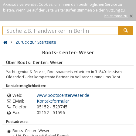
Axxus.de verwendet Cookies, um Ihnen den bestmöglichen Service zu
bieten. Wenn Sie auf der Seite weitersurfen stimmen Sie der Nutzung zu.
×
Ich stimme zu.
Zurück zur Startseite
Boots- Center- Weser
Über Boots- Center- Weser
Yachtagentur & Service, Bootsbaumeisterbetrieb in 31840 Hessisch
Oldendorf - der kompetente Partner im Vollservice rund ums Boot
Kontaktmöglichkeiten:
Web:
www.bootscenterweser.de
EMail:
Kontaktformular
Telefon:
05152 - 529745
Fax:
05152 - 51596
Postadresse:
Boots- Center- Weser
z. Hd. Frau Margrit Webel-Brandt