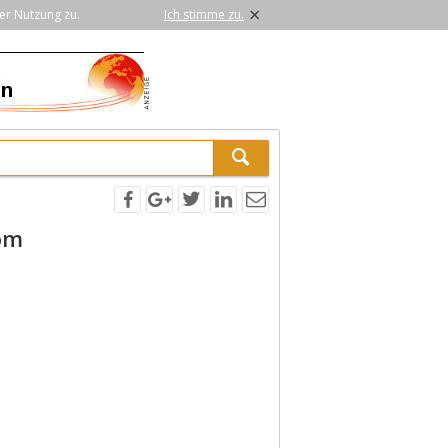
×
er Nutzung zu.
Ich stimme zu.
om