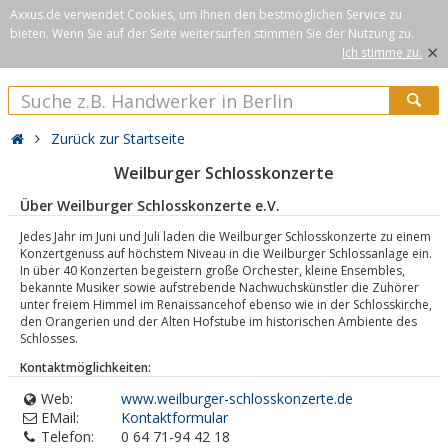
Axxus.de verwendet Cookies, um Ihnen den bestmöglichen Service zu
bieten. Wenn Sie auf der Seite weitersurfen stimmen Sie der Nutzung zu.
×
Ich stimme zu.
Zurück zur Startseite
Weilburger Schlosskonzerte
Über Weilburger Schlosskonzerte e.V.
Jedes Jahr im Juni und Juli laden die Weilburger Schlosskonzerte zu einem
Konzertgenuss auf höchstem Niveau in die Weilburger Schlossanlage ein.
In über 40 Konzerten begeistern große Orchester, kleine Ensembles,
bekannte Musiker sowie aufstrebende Nachwuchskünstler die Zuhörer
unter freiem Himmel im Renaissancehof ebenso wie in der Schlosskirche,
den Orangerien und der Alten Hofstube im historischen Ambiente des
Schlosses.
Kontaktmöglichkeiten:
Web:
www.weilburger-schlosskonzerte.de
EMail:
Kontaktformular
Telefon:
0 64 71-94 42 18