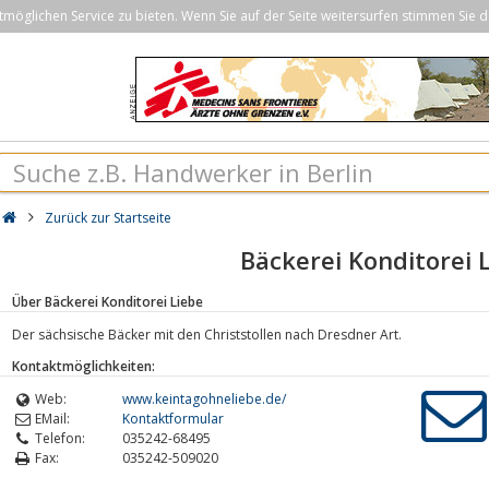
öglichen Service zu bieten. Wenn Sie auf der Seite weitersurfen stimmen Sie d
Zurück zur Startseite
Bäckerei Konditorei 
Über Bäckerei Konditorei Liebe
Der sächsische Bäcker mit den Christstollen nach Dresdner Art.
Kontaktmöglichkeiten:
Web:
www.keintagohneliebe.de/
EMail:
Kontaktformular
Telefon:
035242-68495
Fax:
035242-509020