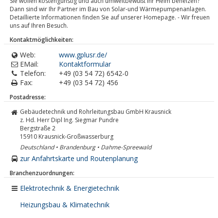
Sie wollen kostengünstig und auch umweltbewußt Ihr Heim beheizen?
Dann sind wir Ihr Partner im Bau von Solar-und Wärmepumpenanlagen.
Detaillierte Informationen finden Sie auf unserer Homepage. - Wir freuen
uns auf Ihren Besuch.
Kontaktmöglichkeiten:
Web:
www.gplusr.de/
EMail:
Kontaktformular
Telefon:
+49 (03 54 72) 6542-0
Fax:
+49 (03 54 72) 456
Postadresse:
Gebäudetechnik und Rohrleitungsbau GmbH Krausnick
z. Hd. Herr Dipl Ing. Siegmar Pundre
Bergstraße 2
15910
Krausnick-Großwasserburg
Deutschland • Brandenburg • Dahme-Spreewald
zur Anfahrtskarte und Routenplanung
Branchenzuordnungen:
Elektrotechnik & Energietechnik
Heizungsbau & Klimatechnik