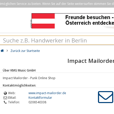
öglichen Service zu bieten. Wenn Sie auf der Seite weitersurfen stimmen Sie d
Zurück zur Startseite
Impact Mailorde
Über KMG Music GmbH
Impact Mailorder - Punk Online Shop
Kontaktmöglichkeiten:
Web:
www.impact-mailorder.de
EMail:
Kontaktformular
Telefon:
0206540338