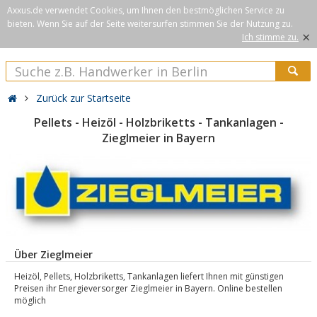
Axxus.de verwendet Cookies, um Ihnen den bestmöglichen Service zu
bieten. Wenn Sie auf der Seite weitersurfen stimmen Sie der Nutzung zu.
×
Ich stimme zu.
Zurück zur Startseite
Pellets - Heizöl - Holzbriketts - Tankanlagen -
Zieglmeier in Bayern
Über Zieglmeier
Heizöl, Pellets, Holzbriketts, Tankanlagen liefert Ihnen mit günstigen
Preisen ihr Energieversorger Zieglmeier in Bayern. Online bestellen
möglich