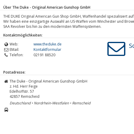
Über The Duke - Original American Gunshop GmbH
THE DUKE Original American Gun Shop GmbH, Waffenhandel spezialisiert auf
Wir haben eine einzigartige Auswahl an US-Waffen vom Winchester und Brow
SAA Revolver bis hin zu den modernsten Waffensystemen.
Kontaktmöglichkeiten:
Web:
www.theduke.de
S
EMail:
Kontaktformular
Telefon:
02191 88520
Postadresse:
The Duke - Original American Gunshop GmbH
z. Hd. Herr Feige
Edelhoffstr. 57
42857
Remscheid
Deutschland • Nordrhein-Westfalen • Remscheid