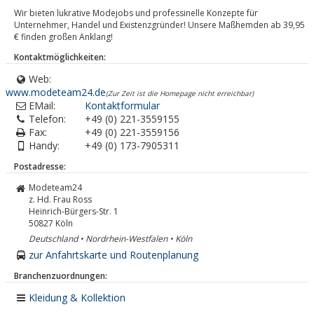
Wir bieten lukrative Modejobs und professinelle Konzepte für
Unternehmer, Handel und Existenzgründer! Unsere Maßhemden ab 39,95
€ finden großen Anklang!
Kontaktmöglichkeiten:
Web:
www.modeteam24.de
(Zur Zeit ist die Homepage nicht erreichbar)
EMail:
Kontaktformular
Telefon:
+49 (0) 221-3559155
Fax:
+49 (0) 221-3559156
Handy:
+49 (0) 173-7905311
Postadresse:
Modeteam24
z. Hd. Frau Ross
Heinrich-Bürgers-Str. 1
50827
Köln
Deutschland • Nordrhein-Westfalen • Köln
zur Anfahrtskarte und Routenplanung
Branchenzuordnungen:
Kleidung & Kollektion