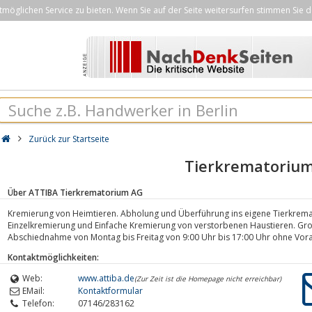
öglichen Service zu bieten. Wenn Sie auf der Seite weitersurfen stimmen Sie d
Zurück zur Startseite
Tierkrematoriu
Über ATTIBA Tierkrematorium AG
Kremierung von Heimtieren. Abholung und Überführung ins eigene Tierkremat
Einzelkremierung und Einfache Kremierung von verstorbenen Haustieren. Gro
Abschiednahme von Montag bis Freitag von 9:00 Uhr bis 17:00 Uhr ohne Vo
Kontaktmöglichkeiten:
Web:
www.attiba.de
(Zur Zeit ist die Homepage nicht erreichbar)
EMail:
Kontaktformular
Telefon:
07146/283162