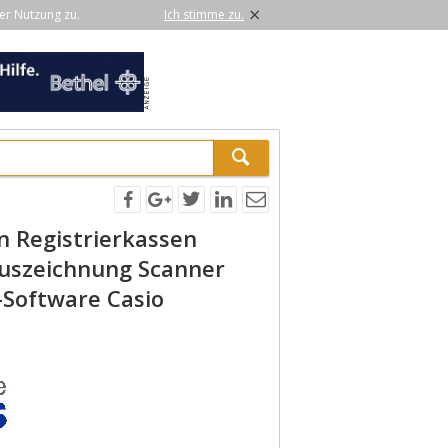
×
er Nutzung zu.
Ich stimme zu.
 Registrierkassen
uszeichnung Scanner
-Software Casio