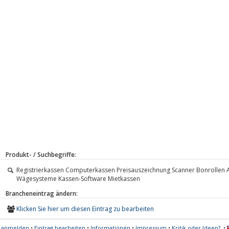
Produkt- / Suchbegriffe:
Registrierkassen Computerkassen Preisauszeichnung Scanner Bonrollen
Wägesysteme Kassen-Software Mietkassen
Brancheneintrag ändern:
Klicken Sie hier um diesen Eintrag zu bearbeiten
s anmelden
•
Eintrag bearbeiten
•
Informationen
•
Impressum
•
Kritik oder Ideen?
•