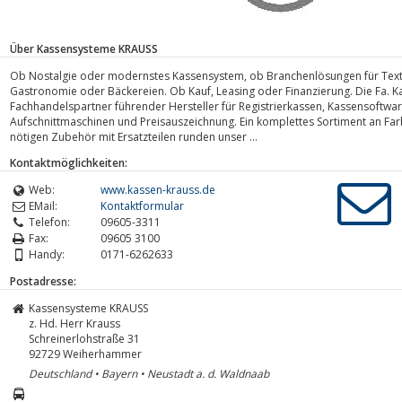
Über Kassensysteme KRAUSS
Ob Nostalgie oder modernstes Kassensystem, ob Branchenlösungen für Textil
Gastronomie oder Bäckereien. Ob Kauf, Leasing oder Finanzierung. Die Fa. 
Fachhandelspartner führender Hersteller für Registrierkassen, Kassensoftwa
Aufschnittmaschinen und Preisauszeichnung. Ein komplettes Sortiment an Fa
nötigen Zubehör mit Ersatzteilen runden unser ...
Kontaktmöglichkeiten:
Web:
www.kassen-krauss.de
EMail:
Kontaktformular
Telefon:
09605-3311
Fax:
09605 3100
Handy:
0171-6262633
Postadresse:
Kassensysteme KRAUSS
z. Hd. Herr Krauss
Schreinerlohstraße 31
92729
Weiherhammer
Deutschland • Bayern • Neustadt a. d. Waldnaab