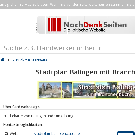
öglichen Service zu bieten. Wenn Sie auf der Seite weitersurfen stimmen Sie d
Zurück zur Startseite
Stadtplan Balingen mit Branc
Über Catd webdesign
Städtekarte von Balingen und Umgebung
Kontaktmöglichkeiten:
Web:
stadtplan-balingen.catd.de