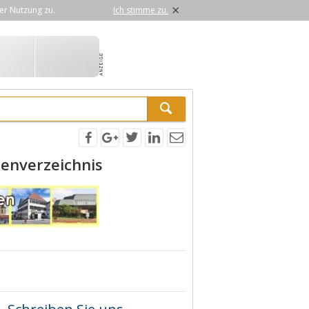
×
er Nutzung zu.
Ich stimme zu.
henverzeichnis