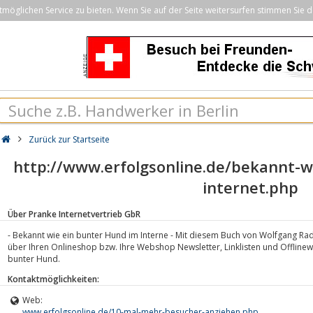
öglichen Service zu bieten. Wenn Sie auf der Seite weitersurfen stimmen Sie d
Zurück zur Startseite
http://www.erfolgsonline.de/bekannt-w
internet.php
Über Pranke Internetvertrieb GbR
- Bekannt wie ein bunter Hund im Interne - Mit diesem Buch von Wolfgang R
über Ihren Onlineshop bzw. Ihre Webshop Newsletter, Linklisten und Offlinew
bunter Hund.
Kontaktmöglichkeiten:
Web:
www.erfolgsonline.de/10-mal-mehr-besucher-anziehen.php