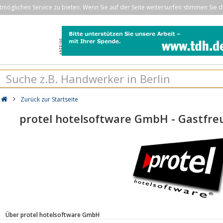
öglichen Service zu bieten. Wenn Sie auf der Seite weitersurfen stimmen Sie d
Zurück zur Startseite
protel hotelsoftware GmbH - Gastfre
Über protel hotelsoftware GmbH