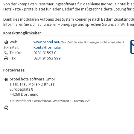
Von der kompakten Reservierungssoftware für das kleine Individualhotel bi
Hotelkette - protel bietet für jeden Bedarf die maßgeschneiderte Lösung fü
Dank des modularen Aufbaus des System können je nach Bedarf Zusatzmodule
Informieren Sie sich auf unserer Homepage und sprechen Sie uns an! Wir freue
Kontaktmöglichkeiten:
Web:
www.protel.net/
(Zur Zeit ist die Homepage nicht erreichbar)
EMail:
Kontaktformular
Telefon:
0231 91593 0
Fax:
0231 91593 999
Postadresse:
protel hotelsoftware GmbH
z. Hd. Frau Möller-Osthues
Europaplatz 8
44269
Dortmund
Deutschland • Nordrhein-Westfalen • Dortmund