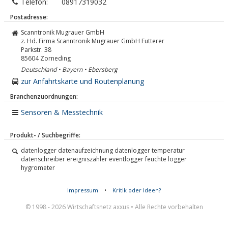
Telefon:
08917319032
Postadresse:
Scanntronik Mugrauer GmbH
z. Hd. Firma Scanntronik Mugrauer GmbH Futterer
Parkstr. 38
85604
Zorneding
Deutschland • Bayern • Ebersberg
zur Anfahrtskarte und Routenplanung
Branchenzuordnungen:
Sensoren & Messtechnik
Produkt- / Suchbegriffe:
datenlogger datenaufzeichnung datenlogger temperatur
datenschreiber ereigniszähler eventlogger feuchte logger
hygrometer
Impressum
•
Kritik oder Ideen?
© 1998 - 2026 Wirtschaftsnetz axxus • Alle Rechte vorbehalten