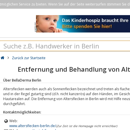
öglichen Service zu bieten. Wenn Sie auf der Seite weitersurfen stimmen Sie d
Zurück zur Startseite
Entfernung und Behandlung von Alte
Über BellaDerma Berlin
Altersflecken werden auch als Sonnenflecken bezeichnet und treten als flache
und in der Regel gutartig sind (d.h. nicht kanzerös) auf den Händen, im Ges
Hautarealen auf. Die Entfernung von Altersflecken in Berlin wird mit Hilfe neu
durchgeführt.
Kontaktmöglichkeiten:
Web:
www.altersflecken-berlin.de/
(Zur Zeit ist die Homepage nicht erreichbar)