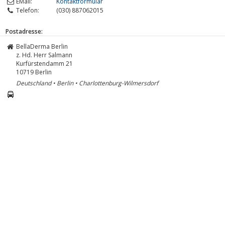
EMail:
Kontaktformular
Telefon:
(030) 887062015
Postadresse:
BellaDerma Berlin
z. Hd. Herr Salmann
Kurfürstendamm 21
10719
Berlin
Deutschland • Berlin • Charlottenburg-Wilmersdorf