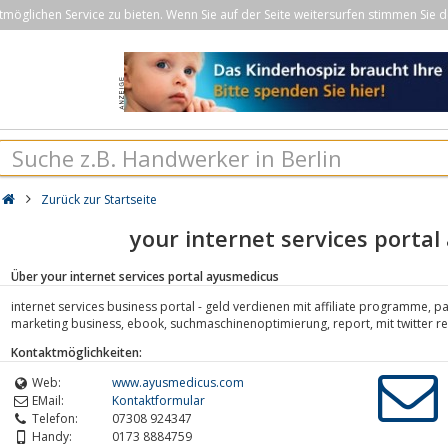
öglichen Service zu bieten. Wenn Sie auf der Seite weitersurfen stimmen Sie d
Zurück zur Startseite
your internet services porta
Über your internet services portal ayusmedicus
internet services business portal - geld verdienen mit affiliate programme,
marketing business, ebook, suchmaschinenoptimierung, report, mit twitter 
Kontaktmöglichkeiten:
Web:
www.ayusmedicus.com
EMail:
Kontaktformular
Telefon:
07308 924347
Handy:
0173 8884759