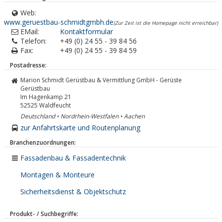
Web:
www.geruestbau-schmidtgmbh.de
(Zur Zeit ist die Homepage nicht erreichbar)
EMail:
Kontaktformular
Telefon:
+49 (0) 24 55 - 39 84 56
Fax:
+49 (0) 24 55 - 39 84 59
Postadresse:
Marion Schmidt Gerüstbau & Vermittlung GmbH - Gerüste
Gerüstbau
Im Hagenkamp 21
52525
Waldfeucht
Deutschland • Nordrhein-Westfalen • Aachen
zur Anfahrtskarte und Routenplanung
Branchenzuordnungen:
Fassadenbau & Fassadentechnik
Montagen & Monteure
Sicherheitsdienst & Objektschutz
Produkt- / Suchbegriffe: